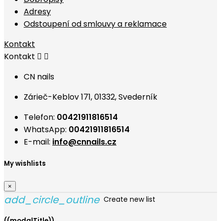
Adresy
Odstoupení od smlouvy a reklamace
Kontakt
Kontakt


CN nails
Zárieč-Keblov 171, 01332, Svederník
Telefon:
00421911816514
WhatsApp:
00421911816514
E-mail:
info@cnnails.cz
My wishlists
×
add_circle_outline
Create new list
((modalTitle))