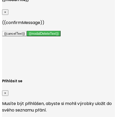
×
((confirmMessage))
((cancelText))
((modalDeleteText))
Vytvořit seznam přání
×
Název seznamu přání
Zrušit
Vytvořit seznam přání
Přihlásit se
×
Musíte být přihlášen, abyste si mohli výrobky uložit do
svého seznamu přání.