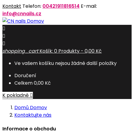
Kontakt
Telefon:
00421911816514
E-mail:
info@cnnails.cz
Domov



shopping_cart
Košík:
0
Produkty - 0,00 Kč
Ve vašem košíku nejsou žádné další položky
Doručení
Celkem
0,00 Kč
K pokladně

Domů
Domov
Kontaktujte nás
Informace o obchodu