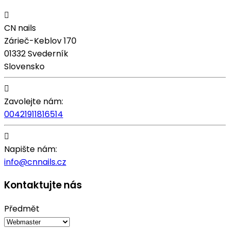

CN nails
Zárieč-Keblov 170
01332 Svederník
Slovensko

Zavolejte nám:
00421911816514

Napište nám:
info@cnnails.cz
Kontaktujte nás
Předmět