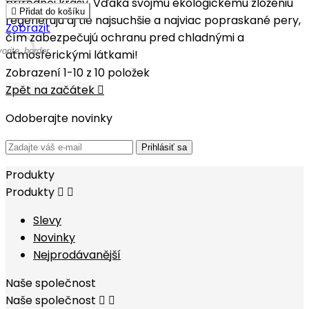
prírodnej krásy. Vďaka svojmu ekologickému zloženiu

Přidat do košíku
regenerujú aj tie najsuchšie a najviac popraskané pery,
Zobrazit
čím zabezpečujú ochranu pred chladnými a
vorite_border
atmosferickými látkami!
Zobrazení 1-10 z 10 položek
Zpět na začátek

Odoberajte novinky
Prihlásiť sa
Produkty
Produkty


Slevy
Novinky
Nejprodávanější
Naše společnost
Naše společnost

