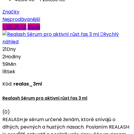
Značky
Nejprodávanější
- 101,00 Kč
Sleva

Rychlý
náhled
21
Dny
2
Hodiny
59
Min
17
Sek
Kód:
realas_3ml
Realash Sérum pro aktivní růst řas 3 ml
(0)
REALASH je sérum určené ženám, ktoré snívajú o
dlhých, pevných a hustých riasach. Poslaním REALASH