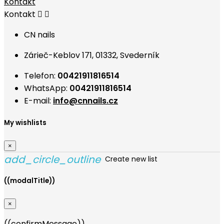
Kontakt
Kontakt


CN nails
Zárieč-Keblov 171, 01332, Svederník
Telefon:
00421911816514
WhatsApp:
00421911816514
E-mail:
info@cnnails.cz
My wishlists
×
add_circle_outline
Create new list
((modalTitle))
×
((confirmMessage))