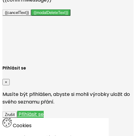
((cancelText))
((modalDeleteText))
Vytvořit seznam přání
×
Název seznamu přání
Zrušit
Vytvořit seznam přání
Přihlásit se
×
Musíte být přihlášen, abyste si mohli výrobky uložit do
svého seznamu přání.
Přihlásit se
Zrušit
Cookies