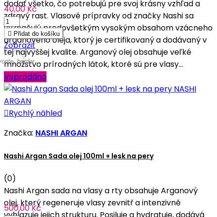
dodať všetko, čo potrebujú pre svoj krásny vzhľad a
40,00 Kč
zdravý rast. Vlasové prípravky od značky Nashi sa
vyznačujú predovšetkým vysokým obsahom vzácneho

Přidat do košíku
arganového oleja, ktorý je certifikovaný a dodávaný v
Zobrazit
tej najvyššej kvalite. Arganový olej obsahuje veľké
vorite_border
množstvo prírodných látok, ktoré sú pre vlasy...
Vyprodáno

Rychlý náhled
Značka:
NASHI ARGAN
Nashi Argan Sada olej 100ml + lesk na pery
(0)
Nashi Argan sada na vlasy a rty obsahuje Arganový
olej, který regeneruje vlasy zevnitř a intenzivně
500,00 Kč
vyhlazuje jejich strukturu. Posiluje a hydratuje, dodává