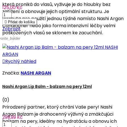
která proniká do vlasů, vyživuje je do hloubky bez
125,00 Kč
zatížení a obnovuje jejich optimální strukturu. Je
vyvinuta pro použití jednou týdně namísto Nashi Argan

Přidat do košíku
Conditioner nebo jako forma intenzivní léčby velmi
Zobrazit
poškozených vlasů se sklonem ke zacuchání.
vorite_border

Rychlý náhled
Značka:
NASHI ARGAN
Nashi Argan Lip Balm - balzam na pery 12ml
(0)
Prirodzený partner, ktorý chráni Vaše pery! Nashi
Argan Balzam je drahocenný výživný a zmäkčujúci
299,99 Kč
balzam na pery, ideálny na hydratáciu a obnovu ich