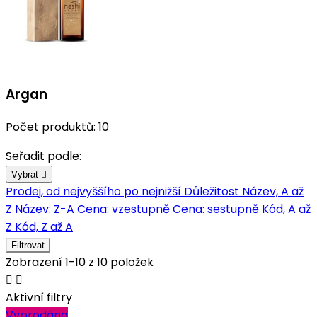
Argan
Počet produktů: 10
Seřadit podle:
Vybrat

Prodej, od nejvyššího po nejnižší
Důležitost
Název, A až
Z
Název: Z-A
Cena: vzestupně
Cena: sestupně
Kód, A až
Z
Kód, Z až A
Filtrovat
Zobrazení 1-10 z 10 položek


Aktivní filtry
Vyprodáno