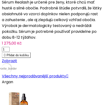
Sérum Realash je určené pre ženy, ktoré chcú mať
husté a silné obočie. Podrobné štúdie potvrdili, že látky
obsiahnuté vo vzorci doplnkov nielen podporujú rast
a zahustenie , ale aj zlepšujú celkový vzhľad obočia.
Výrobok je dermatologicky testovaný a nedráždi
pokožku. Sérum je potrebné používať pravidelne po
dobu 8-12 týždňov.
1 275,00 Kč

Přidat do košíku
Zobrazit
vorite_border
Všechny nejprodávanější produkty

Argan