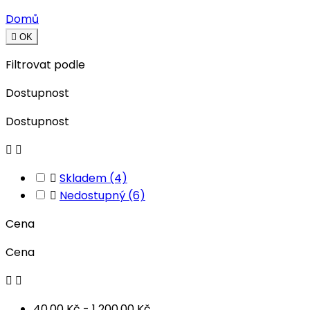
Domů

OK
Filtrovat podle
Dostupnost
Dostupnost



Skladem
(4)

Nedostupný
(6)
Cena
Cena


40,00 Kč - 1 200,00 Kč