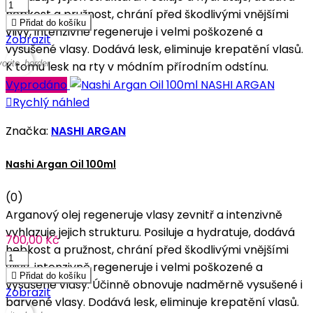
hebkost a pružnost, chrání před škodlivými vnějšími

Přidat do košíku
vlivy, intenzivně regeneruje i velmi poškozené a
Zobrazit
vysušené vlasy. Dodává lesk, eliminuje krepatění vlasů.
vorite_border
K tomu lesk na rty v módním přírodním odstínu.
Vyprodáno

Rychlý náhled
Značka:
NASHI ARGAN
Nashi Argan Oil 100ml
(0)
Arganový olej regeneruje vlasy zevnitř a intenzivně
vyhlazuje jejich strukturu. Posiluje a hydratuje, dodává
700,00 Kč
hebkost a pružnost, chrání před škodlivými vnějšími
vlivy, intenzivně regeneruje i velmi poškozené a

Přidat do košíku
vysušené vlasy. Účinně obnovuje nadměrně vysušené i
Zobrazit
barvené vlasy. Dodává lesk, eliminuje krepatění vlasů.