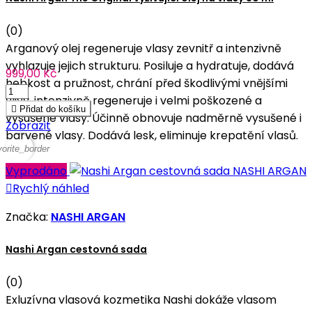
(0)
Arganový olej regeneruje vlasy zevnitř a intenzivně
vyhlazuje jejich strukturu. Posiluje a hydratuje, dodává
999,00 Kč
hebkost a pružnost, chrání před škodlivými vnějšími
vlivy, intenzivně regeneruje i velmi poškozené a

Přidat do košíku
vysušené vlasy. Účinně obnovuje nadměrně vysušené i
Zobrazit
barvené vlasy. Dodává lesk, eliminuje krepatění vlasů.
vorite_border
Vyprodáno

Rychlý náhled
Značka:
NASHI ARGAN
Nashi Argan cestovná sada
(0)
Exluzívna vlasová kozmetika Nashi dokáže vlasom