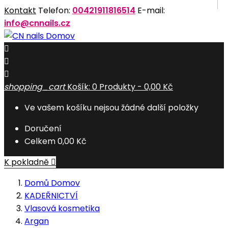
Kontakt
Telefon:
00421911816514
E-mail:
info@cnnails.cz
Domov



shopping_cart
Košík:
0
Produkty - 0,00 Kč
Ve vašem košíku nejsou žádné další položky
Doručení
Celkem
0,00 Kč
K pokladně

Domů
Domov
KADEŘNICTVÍ
Vlasová kosmetika
Argan