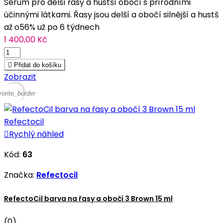
Sérum pro delší řasy a hustší obočí s přírodními
účinnými látkami. Řasy jsou delší a obočí silnější a hustš
až o56% už po 6 týdnech
1 400,00 Kč

Přidat do košíku
Zobrazit
vorite_border

Rychlý náhled
Kód:
63
Značka:
Refectocil
RefectoCil barva na řasy a obočí 3 Brown 15 ml
(0)