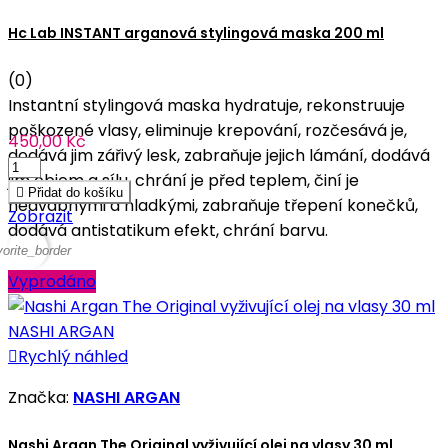
Hc Lab INSTANT arganová stylingová maska 200 ml
(0)
Instantní stylingová maska hydratuje, rekonstruuje
poškozené vlasy, eliminuje krepování, rozčesává je,
450,00 Kč
dodává jim zářivý lesk, zabraňuje jejich lámání, dodává
jim objem a sílu, chrání je před teplem, činí je

Přidat do košíku
hedvábnými a hladkými, zabraňuje třepení konečků,
Zobrazit
dodává antistatikum efekt, chrání barvu.
vorite_border
Vyprodáno

Rychlý náhled
Značka:
NASHI ARGAN
Nashi Argan The Original vyživující olej na vlasy 30 ml