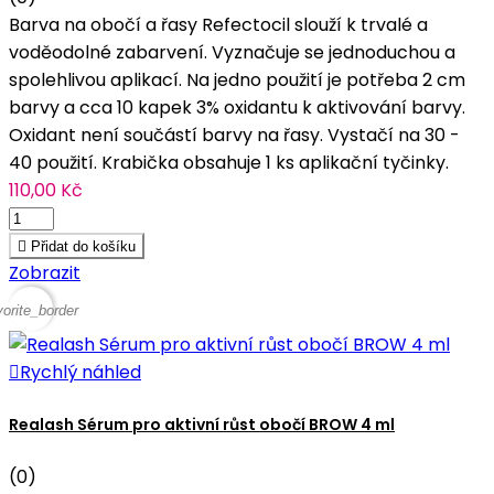
Barva na obočí a řasy Refectocil slouží k trvalé a
voděodolné zabarvení. Vyznačuje se jednoduchou a
spolehlivou aplikací. Na jedno použití je potřeba 2 cm
barvy a cca 10 kapek 3% oxidantu k aktivování barvy.
Oxidant není součástí barvy na řasy. Vystačí na 30 -
40 použití. Krabička obsahuje 1 ks aplikační tyčinky.
110,00 Kč

Přidat do košíku
Zobrazit
vorite_border

Rychlý náhled
Realash Sérum pro aktivní růst obočí BROW 4 ml
(0)