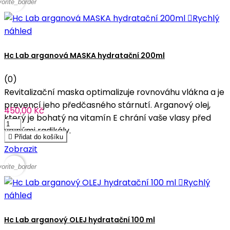
vorite_border

Rychlý
náhled
Hc Lab arganová MASKA hydratační 200ml
(0)
Revitalizační maska optimalizuje rovnováhu vlákna a je
prevencí jeho předčasného stárnutí. Arganový olej,
450,00 Kč
který je bohatý na vitamín E chrání vaše vlasy před
volnými radikály.

Přidat do košíku
Zobrazit
vorite_border

Rychlý
náhled
Hc Lab arganový OLEJ hydratační 100 ml