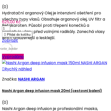
(0)
Hydratační arganový Olej je intenzivní ošetření pro
všechny typy vlasů. Obsahuje arganový olej, UV filtr a
625,00 Kč
Betakaroten. Působí proti třepení konečků a
ochraňuje vlasy před volnými radikály. Zanechá vlasy

Přidat do košíku
lehčí, uhlazenější a lesklejší.
Zobrazit
vorite_border
Vyprodáno

Rychlý náhled
Značka:
NASHI ARGAN
Nashi Argan deep infusion mask 20ml (cestovní balení)
(0)
Nashi Argan deep infusion je profesionální maska,