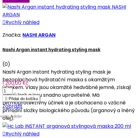

Rychlý náhled
Značka:
NASHI ARGAN
Nashi Argan instant hydrating styling mask
(0)
Nashi Argan instant hydrating styling mask je
bezoplachová hydratační maska s okamžitým
1 200,00 Kč
účinkem. Vlasy jsou okamžitě hedvábně jemné, získají
zářivý lesk a jsou snadno upravitelné. Má

Přidat do košíku
termoprotektívny účinek a je obohacena o vzácné
Zobrazit
přírodní složky biologického původu (arganový a lněný
vorite_border
olej).

Rychlý náhled