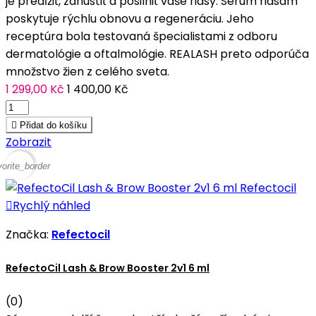
je predĺžiť, zahustiť a posilniť vaše riasy. Sérum riasam
poskytuje rýchlu obnovu a regeneráciu. Jeho
receptúra bola testovaná špecialistami z odboru
dermatológie a oftalmológie. REALASH preto odporúča
množstvo žien z celého sveta.
1 299,00 Kč
1 400,00 Kč

Přidat do košíku
Zobrazit
vorite_border

Rychlý náhled
Značka:
Refectocil
RefectoCil Lash & Brow Booster 2v1 6 ml
(0)