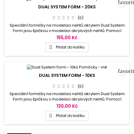
favori
DUAL SYSTEM FORM - 20KS
(0)
Speciální formičky na modelaci nehtů akrylem Dual System
Form jsou špičkou v modelaci akrylových nehtů. Pomocí
těchto formiček vymodelujeme akrylové nehty velmi rychle a
155,00 Kč
jednoduše. Formičky mají několikanásobné použití a šetří čas
až o polovinu ve srovnání s klasickou modelací, velikostní
Přidat do košíku

škála od 1-10.
favori
DUAL SYSTEM FORM - 10KS
(0)
Speciální formičky na modelaci nehtů akrylem Dual System
Form jsou špičkou v modelaci akrylových nehtů. Pomocí
těchto formiček vymodelujeme akrylové nehty velmi rychle a
130,00 Kč
jednoduše. Formičky mají několikanásobné použití a šetří čas
až o polovinu ve srovnání s klasickou modelací, velikostní
Přidat do košíku

škála od 1-10.