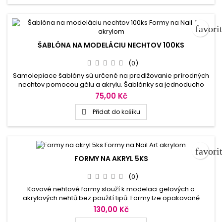
nechtov.
favori
ŠABLÓNA NA MODELÁCIU NECHTOV 100KS
(0)
Samolepiace šablóny sú určené na predlžovanie prírodných
nechtov pomocou gélu a akrylu. Šablónky sa jednoducho
zafixujú o prírodný necht a vytvoria podklad pre nanesenie
75,00 Kč
a tvarovanie gélu či akrylu. Vodiace náčrty na šablóne sú
pomocníkom pre voliteľnosť dĺžky i šírky modelácie.
Přidat do košíku

Papierovú formu je možné použiť iba na jednu modeláciu
nechtov.
favori
FORMY NA AKRYL 5KS
(0)
Kovové nehtové formy slouží k modelaci gelových a
akrylových nehtů bez použití tipů. Formy lze opakovaně
používat, univerzální, vhodné pro všechny tipy nehtů. Jasně
130,00 Kč
naznačené řádky na každé nehtové formě poskytují přesný