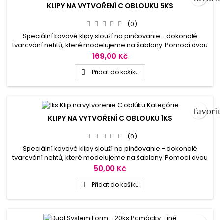
KLIPY NA VYTVOŘENÍ C OBLOUKU 5KS
(0)
Speciální kovové klipy slouží na pinčovanie - dokonalé
tvarování nehtů, které modelujeme na šablony. Pomocí dvou
svorek, které se přitisknou po obou stranách
169,00 Kč
vymodelovaných nehtů dosáhnete perfektní tunelový tvar.
Klipy je možné dezinfikovat a opětovně používat, pohodlné a
Přidat do košíku

praktické, zajišťují dokonalý tvar nehtu. Délka 2,8cm.
favori
KLIPY NA VYTVOŘENÍ C OBLOUKU 1KS
(0)
Speciální kovové klipy slouží na pinčovanie - dokonalé
tvarování nehtů, které modelujeme na šablony. Pomocí dvou
svorek, které se přitisknou po obou stranách
50,00 Kč
vymodelovaných nehtů dosáhnete perfektní tunelový tvar.
Klipy je možné dezinfikovat a opětovně používat, pohodlné a
Přidat do košíku

praktické, zajišťují dokonalý tvar nehtu. Délka 2,8cm.