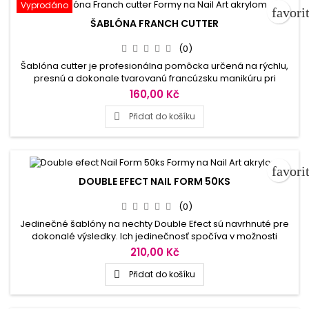
Vyprodáno
favori
ŠABLÓNA FRANCH CUTTER
(0)
Šablóna cutter je profesionálna pomôcka určená na rýchlu,
presnú a dokonale tvarovanú francúzsku manikúru pri
modelácií akrylových nechtov. French cutter zaručí precízne
160,00 Kč
vytvarovanie smile línie odrezaním prebytočného materiálu
zo špičky nechta počas modelácie. French cutter výrazne
Přidat do košíku

ušetrí čas strávený vytvarovaním špičky nechtov a zdokonalí
vašu prácu.
favori
DOUBLE EFECT NAIL FORM 50KS
(0)
Jedinečné šablóny na nechty Double Efect sú navrhnuté pre
dokonalé výsledky. Ich jedinečnosť spočíva v možnosti
obojstrannej modelácie nechtov. Pomocou jednej šablónky
210,00 Kč
môžete vymodelovať buď Spitz alebo Edge tvar nechtov.
Dokonalá lepiaca schopnosť, precízne vyznačené línie,
Přidat do košíku

dokonalý tvar.