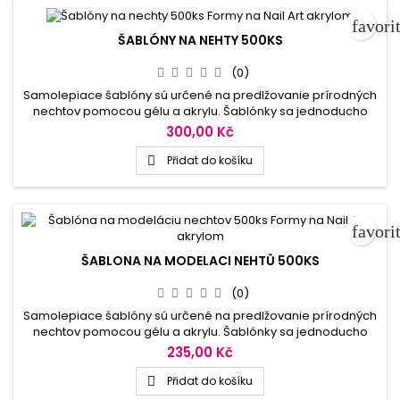
favori
ŠABLÓNY NA NEHTY 500KS
(0)
Samolepiace šablóny sú určené na predlžovanie prírodných
nechtov pomocou gélu a akrylu. Šablónky sa jednoducho
zafixujú o prírodný necht a vytvoria podklad pre nanesenie
300,00 Kč
a tvarovanie gélu či akrylu. Vodiace náčrty na šablóne sú
pomocníkom pre voliteľnosť dĺžky i šírky modelácie.
Přidat do košíku

Papierovú formu je možné použiť iba na jednu modeláciu
nechtov.
favori
ŠABLONA NA MODELACI NEHTŮ 500KS
(0)
Samolepiace šablóny sú určené na predlžovanie prírodných
nechtov pomocou gélu a akrylu. Šablónky sa jednoducho
zafixujú o prírodný necht a vytvoria podklad pre nanesenie
235,00 Kč
a tvarovanie gélu či akrylu. Vodiace náčrty na šablóne sú
pomocníkom pre voliteľnosť dĺžky i šírky modelácie.
Přidat do košíku

Papierovú formu je možné použiť iba na jednu modeláciu