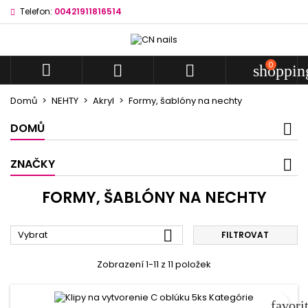
Telefon:
00421911816514
My wishlists
((modalTitle))
Vytvořit seznam přání
Přihlásit se
Domov
add_circle_outline
Create new list
((confirmMessage))
Musíte být přihlášen, abyste si mohli výrobky uložit do své
0
Název seznamu přání



shoppin
seznamu přání.
Domov
Domů
NEHTY
Akryl
Formy, šablóny na nechty
((cancelText))
((modalDeleteTex
Zrušit
Přihlásit
DOMŮ
Zrušit
Vytvořit seznam př
ZNAČKY
FORMY, ŠABLÓNY NA NECHTY

Vybrat
FILTROVAT
Zobrazení 1-11 z 11 položek
favori