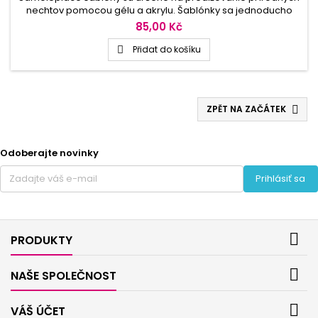
nechtov pomocou gélu a akrylu. Šablónky sa jednoducho
zafixujú o prírodný necht a vytvoria podklad pre nanesenie
85,00 Kč
a tvarovanie gélu či akrylu. Vodiace náčrty na šablóne sú
pomocníkom pre voliteľnosť dĺžky i šírky modelácie.
Přidat do košíku

Papierovú formu je možné použiť iba na jednu modeláciu
nechtov.
ZPĚT NA ZAČÁTEK

Odoberajte novinky
Prihlásiť sa

PRODUKTY

NAŠE SPOLEČNOST

VÁŠ ÚČET