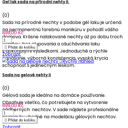
Gel lak sada na přírodní nehty II.
(0)
Sada na prírodné nechty v podobe gél laku je určená
na permanentnú farebnú manikúru v pohodlí vášho
899,00 Kč
domova. Krásne nalakované nechty až po dobu troch
týždňov, bez olupovania a ošuchávania laku

Přidat do košíku
s dokonalými výsledkami. Jednoduché a rýchle
Zobrazit
nanášanie, výborná konzistencia, vysoká krycia

Rychlý náhled
schopnosť s jedinečným leskom.
Sada na gelové nehty II
(0)
Gélová sada je ideálna na domáce používanie.
Obsahuje všetko, čo potrebujete na vytvorenie
899,00 Kč
nádherných nechtov. V sade nájdete profesionálne
prípravky vhodné na modeláciu gélových nechtov.

Přidat do košíku
Zobrazit