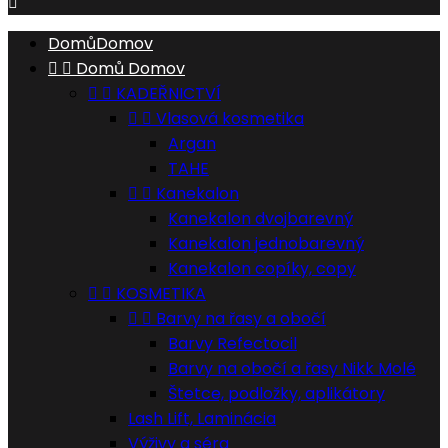

Domů
Domov


Domů
Domov


KADEŘNICTVÍ


Vlasová kosmetika
Argan
TAHE


Kanekalon
Kanekalon dvojbarevný
Kanekalon jednobarevný
Kanekalon copíky, copy


KOSMETIKA


Barvy na řasy a obočí
Barvy Refectocil
Barvy na obočí a řasy Nikk Molé
Štetce, podložky, aplikátory
Lash Lift, Laminácia
Výživy a séra