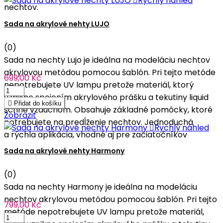

Rychlý náhled
nechtov.
Sada na akrylové nehty LUJO
(0)
Sada na nechty Lujo je ideálna na modeláciu nechtov
akrylovou metódou pomocou šablón. Pri tejto metóde
699,00 Kč
nepotrebujete UV lampu pretože materiál, ktorý
vznikne spojením akrylového prášku a tekutiny liquid

Přidat do košíku
schne vzduchom. Obsahuje základné pomôcky, ktoré
Zobrazit
potrebujete na predĺženie nechtov. Jednoduchá

Rychlý náhled
a rýchla aplikácia, vhodné aj pre začiatočníkov
Sada na akrylové nehty Harmony
(0)
Sada na nechty Harmony je ideálna na modeláciu
nechtov akrylovou metódou pomocou šablón. Pri tejto
799,00 Kč
metóde nepotrebujete UV lampu pretože materiál,