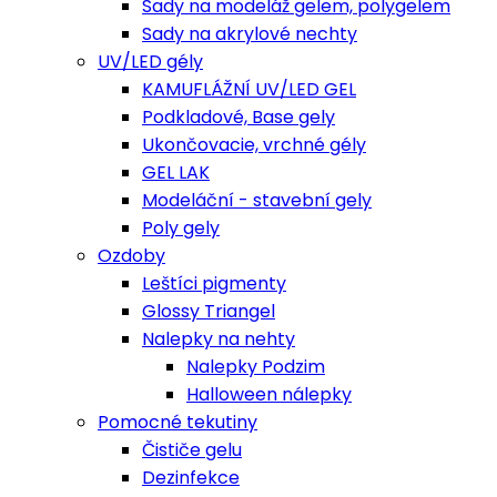
Sady na modeláž gelem, polygelem
Sady na akrylové nechty
UV/LED gély
KAMUFLÁŽNÍ UV/LED GEL
Podkladové, Base gely
Ukončovacie, vrchné gély
GEL LAK
Modeláční - stavební gely
Poly gely
Ozdoby
Leštíci pigmenty
Glossy Triangel
Nalepky na nehty
Nalepky Podzim
Halloween nálepky
Pomocné tekutiny
Čističe gelu
Dezinfekce