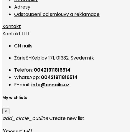
Adresy
Odstoupení od smlouvy a reklamace
Kontakt
Kontakt


CN nails
Zárieč-Keblov 171, 01332, Svederník
Telefon:
00421911816514
WhatsApp:
00421911816514
E-mail:
info@cnnails.cz
My wishlists
×
add_circle_outline
Create new list
((modalTitle))