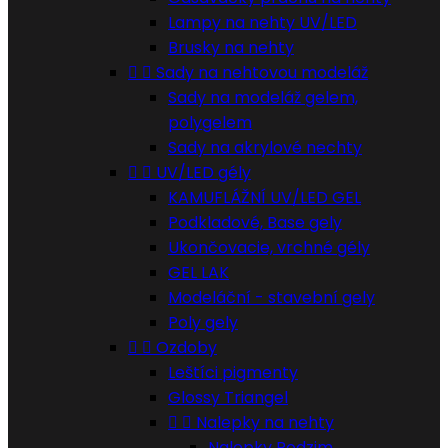
Lampy na nehty UV/LED
Brusky na nehty


Sady na nehtovou modeláž
Sady na modeláž gelem,
polygelem
Sady na akrylové nechty


UV/LED gély
KAMUFLÁŽNÍ UV/LED GEL
Podkladové, Base gely
Ukončovacie, vrchné gély
GEL LAK
Modeláční - stavební gely
Poly gely


Ozdoby
Leštíci pigmenty
Glossy Triangel


Nalepky na nehty
Nalepky Podzim