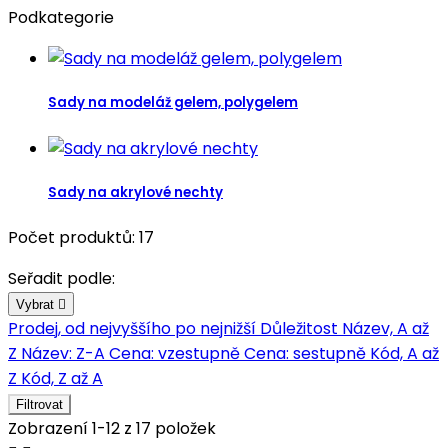
Podkategorie
Sady na modeláž gelem, polygelem
Sady na akrylové nechty
Počet produktů: 17
Seřadit podle:
Vybrat

Prodej, od nejvyššího po nejnižší
Důležitost
Název, A až
Z
Název: Z-A
Cena: vzestupně
Cena: sestupně
Kód, A až
Z
Kód, Z až A
Filtrovat
Zobrazení 1-12 z 17 položek