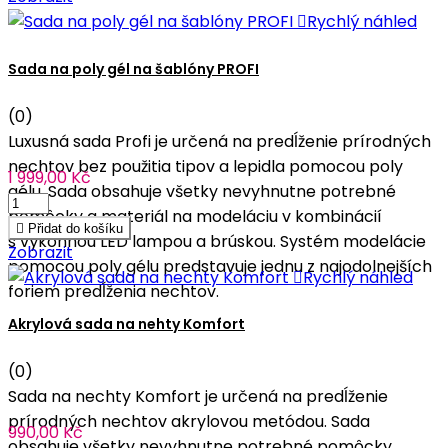

Rychlý náhled
Sada na poly gél na šablóny PROFI
(0)
Luxusná sada Profi je určená na predĺženie prírodných
nechtov bez použitia tipov a lepidla pomocou poly
1 999,00 Kč
gélu. Sada obsahuje všetky nevyhnutne potrebné
pomôcky a materiál na modeláciu v kombinácií

Přidat do košíku
s výkonnou LED lampou a brúskou. Systém modelácie
Zobrazit
pomocou poly gélu predstavuje jednu z najodolnejších

Rychlý náhled
foriem predĺženia nechtov.
Akrylová sada na nehty Komfort
(0)
Sada na nechty Komfort je určená na predĺženie
prírodných nechtov akrylovou metódou. Sada
990,00 Kč
obsahuje všetky nevyhnutne potrebné pomôcky