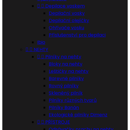


Depilace voskem
Depilační vosky
Depilační olejíčky
Ohřívače vosku
Příslušenství pro depilaci
Ibio


NEHTY


Pilníky na nehty
Bloky na nehty
Leštičky na nehty
Barevné pilníky
Rovný pilníky
Skleněný pilník
Pilníky různých tvarů
Pilníky Banán
Ekologické pilníky Dimenz


PŘÍSTROJE
Odsávačky prachu na nehty