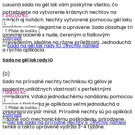
Luxusná sada na gél lak vám poskytne všetko, čo
potrebujete na vytvorenie krásnych nechtov na
1 340,00 Kč
rukách aj nohách. Nechty vytvorené pomocou gél laku
pôsobia veľmi elegantne a upravene. Sada obsahuje tri

Přidat do košíku
farebné odtiene s nude, čereným a fialkovým
Zobrazit
prevedením, ideálne na rôzne príležitosti. Jednoduchá

Rychlý náhled
a rýchla aplikácia.
Sada na gél lak rady IQ
(0)
Sada na prírodné nechty technikou IQ gélov je
spojením unikátnych vlastností s perfektnými
1 199,00 Kč
výsledkami. Vďaka jednoduchému nanášaniu pomocou
štetca z flakónika je aplikácia veľmi jednoduchá a

Přidat do košíku
zvládnutá za pár minút. Prírodné nechty sú po aplikácií
Zobrazit
odolné voči mechanickému poškodeniu, prirodzene

Rychlý náhled
tenké a takto upravené vydržia 3-4 týždne.