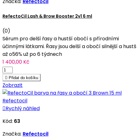
Značka:
Refectocil
RefectoCil Lash & Brow Booster 2v1 6 ml
(0)
Sérum pro delší řasy a hustší obočí s přírodními
účinnými látkami. Řasy jsou delší a obočí silnější a hustš
až o56% už po 6 týdnech
1 400,00 Kč

Přidat do košíku
Zobrazit

Rychlý náhled
Kód:
63
Značka:
Refectocil