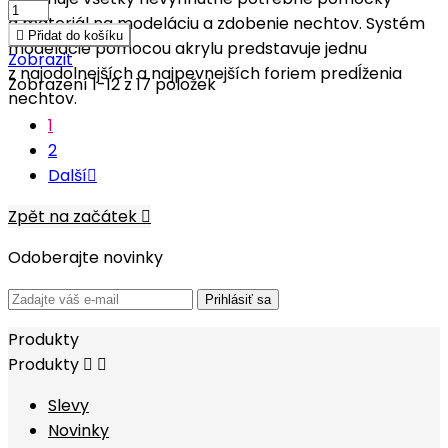
a materiál na modeláciu a zdobenie nechtov. Systém

Přidat do košíku
modelácie pomocou akrylu predstavuje jednu
Zobrazit
z najodolnejších a najpevnejších foriem predĺženia
Zobrazení 1-12 z 17 položek
nechtov.
1
2
Další

Zpět na začátek

Odoberajte novinky
Prihlásiť sa
Produkty
Produkty


Slevy
Novinky