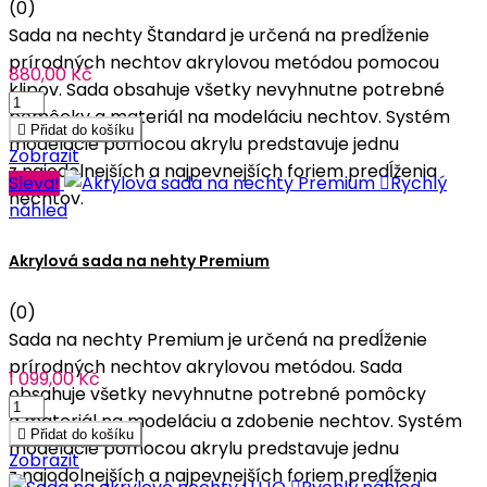
(0)
Sada na nechty Štandard je určená na predĺženie
prírodných nechtov akrylovou metódou pomocou
880,00 Kč
klipov. Sada obsahuje všetky nevyhnutne potrebné
pomôcky a materiál na modeláciu nechtov. Systém

Přidat do košíku
modelácie pomocou akrylu predstavuje jednu
Zobrazit
z najodolnejších a najpevnejších foriem predĺženia
Sleva!

Rychlý
nechtov.
náhled
Akrylová sada na nehty Premium
(0)
Sada na nechty Premium je určená na predĺženie
prírodných nechtov akrylovou metódou. Sada
1 099,00 Kč
obsahuje všetky nevyhnutne potrebné pomôcky
a materiál na modeláciu a zdobenie nechtov. Systém

Přidat do košíku
modelácie pomocou akrylu predstavuje jednu
Zobrazit
z najodolnejších a najpevnejších foriem predĺženia