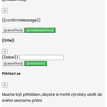
×
((confirmMessage))
((cancelText))
((modalDeleteText))
((title))
×
((label))
((cancelText))
((createText))
Přihlásit se
×
Musíte být přihlášen, abyste si mohli výrobky uložit do
svého seznamu přání.