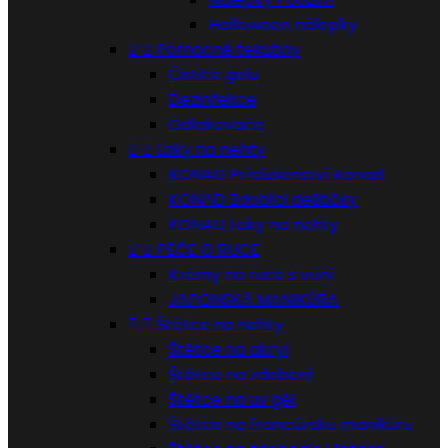
Halloween nálepky


Pomocné tekutiny
Čističe gelu
Dezinfekce
Odlakovače


Laky na nehty
KONAD Príslušenství Konad
KONAD Zdobíci deštičky
KONAD Laky na nehty


PÉČE O RUCE
Krémy na ruce s vůní
JAPONSKÁ MANIKÚRA


Štětce na nehty
Štětce na akryl
Štětce na zdobení
Štětce na uv gél
Štětce na francúzsku manikúru