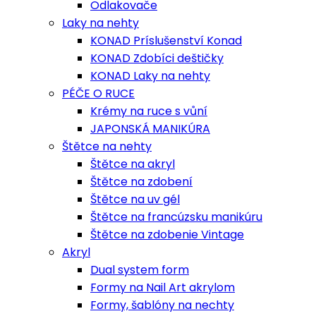
Odlakovače
Laky na nehty
KONAD Príslušenství Konad
KONAD Zdobíci deštičky
KONAD Laky na nehty
PÉČE O RUCE
Krémy na ruce s vůní
JAPONSKÁ MANIKÚRA
Štětce na nehty
Štětce na akryl
Štětce na zdobení
Štětce na uv gél
Štětce na francúzsku manikúru
Štětce na zdobenie Vintage
Akryl
Dual system form
Formy na Nail Art akrylom
Formy, šablóny na nechty