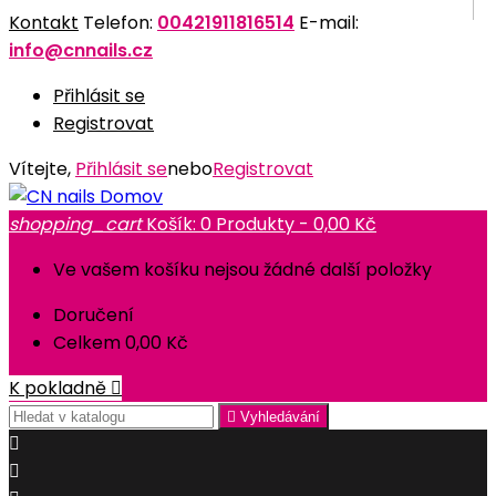
Kontakt
Telefon:
00421911816514
E-mail:
info@cnnails.cz
Přihlásit se
Registrovat
Vítejte,
Přihlásit se
nebo
Registrovat
Domov
shopping_cart
Košík:
0
Produkty - 0,00 Kč
Ve vašem košíku nejsou žádné další položky
Doručení
Celkem
0,00 Kč
K pokladně


Vyhledávání

