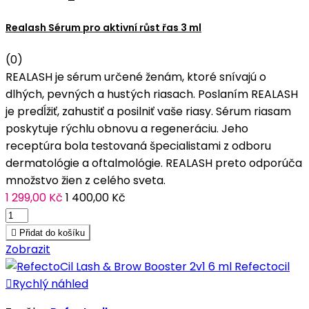
Realash Sérum pro aktivní růst řas 3 ml
(0)
REALASH je sérum určené ženám, ktoré snívajú o
dlhých, pevných a hustých riasach. Poslaním REALASH
je predĺžiť, zahustiť a posilniť vaše riasy. Sérum riasam
poskytuje rýchlu obnovu a regeneráciu. Jeho
receptúra bola testovaná špecialistami z odboru
dermatológie a oftalmológie. REALASH preto odporúča
množstvo žien z celého sveta.
1 299,00 Kč
1 400,00 Kč

Přidat do košíku
Zobrazit

Rychlý náhled