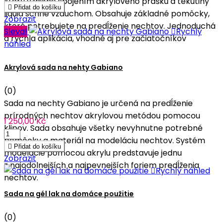
ktorý vznikne spojením akrylového prášku a tekutiny

Přidat do košíku
liquid schne vzduchom. Obsahuje základné pomôcky,
Zobrazit
ktoré potrebujete na predĺženie nechtov. Jednoduchá
Sleva!

Rychlý
a rýchla aplikácia, vhodné aj pre začiatočníkov
náhled
Akrylová sada na nehty Gabiano
(0)
Sada na nechty Gabiano je určená na predĺženie
prírodných nechtov akrylovou metódou pomocou
1 250,00 Kč
klipov. Sada obsahuje všetky nevyhnutne potrebné
pomôcky a materiál na modeláciu nechtov. Systém

Přidat do košíku
modelácie pomocou akrylu predstavuje jednu
Zobrazit
z najodolnejších a najpevnejších foriem predĺženia

Rychlý náhled
nechtov.
Sada na gél lak na domáce použitie
(0)