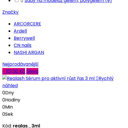

Sady na modeláž gelem, polygelem
(9)
Značky
ARCORCERE
Ardell
Berrywell
CN nails
NASHI ARGAN
Nejprodávanější
- 101,00 Kč
Sleva

Rychlý
náhled
0
Dny
0
Hodiny
0
Min
0
Sek
Kód:
realas_3ml