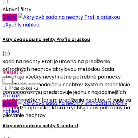


Aktivní filtry
Sleva!

Rychlý náhled
Akrylová sada na nehty Profi s bruskou
(0)
Sada na nechty Profi je určená na predĺženie
prírodných nechtov akrylovou metódou. Sada
990,00 Kč
obsahuje všetky nevyhnutne potrebné pomôcky
a materiál na modeláciu nechtov. Systém modelácie

Přidat do košíku
pomocou akrylu predstavuje jednu z najodolnejších
Zobrazit
a najpevnejších foriem predĺženia nechtov. V sade sa
Sleva!

Rychlý
nachádza aj brúska, ktorá zrýchľuje čas potrebný na
náhled
pilovanie nechtov.
Akrylová sada na nehty Standard