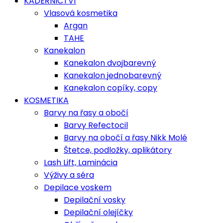
KADEŘNICTVÍ
Vlasová kosmetika
Argan
TAHE
Kanekalon
Kanekalon dvojbarevný
Kanekalon jednobarevný
Kanekalon copíky, copy
KOSMETIKA
Barvy na řasy a obočí
Barvy Refectocil
Barvy na obočí a řasy Nikk Molé
Štetce, podložky, aplikátory
Lash Lift, Laminácia
Výživy a séra
Depilace voskem
Depilační vosky
Depilační olejíčky