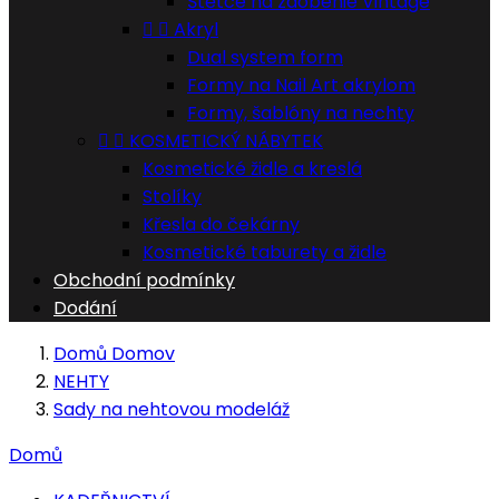
Štětce na zdobenie Vintage


Akryl
Dual system form
Formy na Nail Art akrylom
Formy, šablóny na nechty


KOSMETICKÝ NÁBYTEK
Kosmetické židle a kreslá
Stolíky
Křesla do čekárny
Kosmetické taburety a židle
Obchodní podmínky
Dodání
Domů
Domov
NEHTY
Sady na nehtovou modeláž
Domů