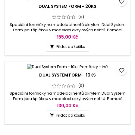
favorite_border
DUAL SYSTEM FORM - 20KS
(0)
Speciální formičky na modelaci nehtů akrylem Dual System
Form jsou špičkou v modelaci akrylových nehtů. Pomocí
těchto formiček vymodelujeme akrylové nehty velmi rychle a
155,00 Kč
jednoduše. Formičky mají několikanásobné použití a šetří čas
až o polovinu ve srovnání s klasickou modelací, velikostní
Přidat do košíku

škála od 1-10.
favorite_border
DUAL SYSTEM FORM - 10KS
(0)
Speciální formičky na modelaci nehtů akrylem Dual System
Form jsou špičkou v modelaci akrylových nehtů. Pomocí
těchto formiček vymodelujeme akrylové nehty velmi rychle a
130,00 Kč
jednoduše. Formičky mají několikanásobné použití a šetří čas
až o polovinu ve srovnání s klasickou modelací, velikostní
Přidat do košíku

škála od 1-10.