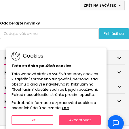
ZPĚT NA ZAČÁTEK

Odoberajte novinky
Prihlásiť sa
Cookies

PRODUKTY
Tato stránka používá cookies

NAŠE SPOLEČNOST
Tato webová stránka využívá soubory cookies
k zajištění správného fungování, personalizaci
obsahu a analýze návštěvnosti. Kliknutím na

VÁŠ ÚČET
“Souhlasím” dáváte souhlas k jejich používání.
Pokud nesouhlasíte, stránku prosím opusťte.

KONTAKT
Podrobné informace o zpracování cookies a
osobních údajů naleznete
zde
.
Exit
Akceptovat