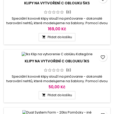
KLIPY NA VYTVOŘENÍ C OBLOUKU 5KS
(0)
Speciální kovové klipy slouží na pinčovanie - dokonalé
tvarování nehtů, které modelujeme na šablony. Pomocí dvou
svorek, které se přitisknou po obou stranách
169,00 Kč
vymodelovaných nehtů dosáhnete perfektní tunelový tvar.
Klipy je možné dezinfikovat a opětovně používat, pohodlné a
Přidat do košíku

praktické, zajišťují dokonalý tvar nehtu. Délka 2,8cm.
favorite_border
KLIPY NA VYTVOŘENÍ C OBLOUKU 1KS
(0)
Speciální kovové klipy slouží na pinčovanie - dokonalé
tvarování nehtů, které modelujeme na šablony. Pomocí dvou
svorek, které se přitisknou po obou stranách
50,00 Kč
vymodelovaných nehtů dosáhnete perfektní tunelový tvar.
Klipy je možné dezinfikovat a opětovně používat, pohodlné a
Přidat do košíku

praktické, zajišťují dokonalý tvar nehtu. Délka 2,8cm.