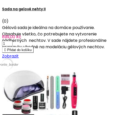
Sada na gelové nehty II
(0)
Gélová sada je ideálna na domáce používanie.
Obsahuje všetko, čo potrebujete na vytvorenie
899,00 Kč
nádherných nechtov. V sade nájdete profesionálne
prípravky vhodné na modeláciu gélových nechtov.

Přidat do košíku
Zobrazit
vorite_border