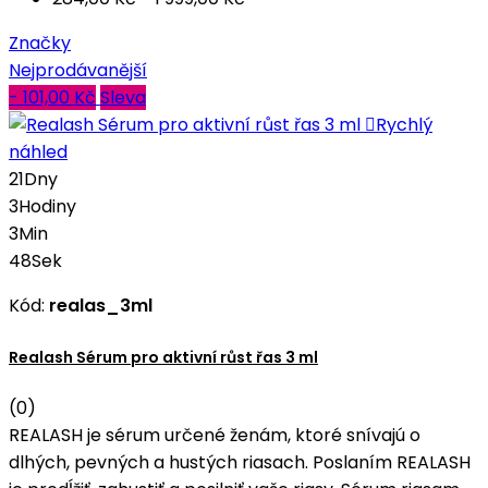
Značky
Nejprodávanější
- 101,00 Kč
Sleva

Rychlý
náhled
21
Dny
3
Hodiny
3
Min
47
Sek
Kód:
realas_3ml
Realash Sérum pro aktivní růst řas 3 ml
(0)
REALASH je sérum určené ženám, ktoré snívajú o
dlhých, pevných a hustých riasach. Poslaním REALASH