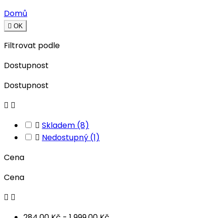
Domů

OK
Filtrovat podle
Dostupnost
Dostupnost



Skladem
(8)

Nedostupný
(1)
Cena
Cena


284,00 Kč - 1 999,00 Kč