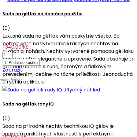
Sada na gél lak na domáce použitie
(0)
Luxusná sada na gél lak vám poskytne všetko, čo
potrebujete na vytvorenie krásnych nechtov na
1 340,00 Kč
rukách aj nohách. Nechty vytvorené pomocou gél laku
pôsobia veľmi elegantne a upravene. Sada obsahuje tri

Přidat do košíku
farebné odtiene s nude, čereným a fialkovým
Zobrazit
prevedením, ideálne na rôzne príležitosti. Jednoduchá
vorite_border
a rýchla aplikácia.

Rychlý náhled
Sada na gél lak rady IQ
(0)
Sada na prírodné nechty technikou IQ gélov je
spojením unikátnych vlastností s perfektnými