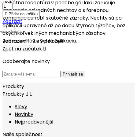
Unikátna receptúra v podobe gél laku zaručuje
spevnenie prírodných nechtov a s farebnou

Přidat do košíku
kombináciou robí skutočné zázraky. Nechty sú po
Zobrazit
aplikácií upravené až po dobu štyroch týždňov, bez
vorite_border
akýchkoľvek iných mechanických zásahov.
Jednoduchá a rýchla aplikácia,...
Zobrazení 1-9 z 9 položek
Zpět na začátek

Odoberajte novinky
Prihlásiť sa
Produkty
Produkty


Slevy
Novinky
Nejprodávanější
Naše společnost