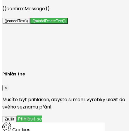
((confirmMessage))
((cancelText))
((modalDeleteText))
Vytvořit seznam přání
×
Název seznamu přání
Zrušit
Vytvořit seznam přání
Přihlásit se
×
Musíte být přihlášen, abyste si mohli výrobky uložit do
svého seznamu přání.
Přihlásit se
Zrušit
Cookies