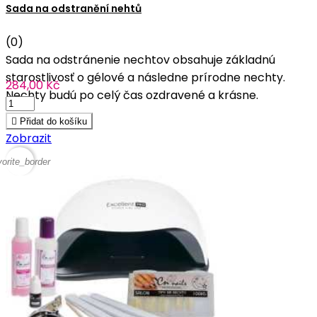
Sada na odstranění nehtů
(0)
Sada na odstránenie nechtov obsahuje základnú
starostlivosť o gélové a následne prírodne nechty.
284,00 Kč
Nechty budú po celý čas ozdravené a krásne.

Přidat do košíku
Zobrazit
vorite_border