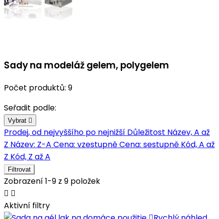
Sady na modeláž gelem, polygelem
Počet produktů: 9
Seřadit podle:
Vybrat

Prodej, od nejvyššího po nejnižší
Důležitost
Název, A až
Z
Název: Z-A
Cena: vzestupně
Cena: sestupně
Kód, A až
Z
Kód, Z až A
Filtrovat
Zobrazení 1-9 z 9 položek


Aktivní filtry

Rychlý náhled