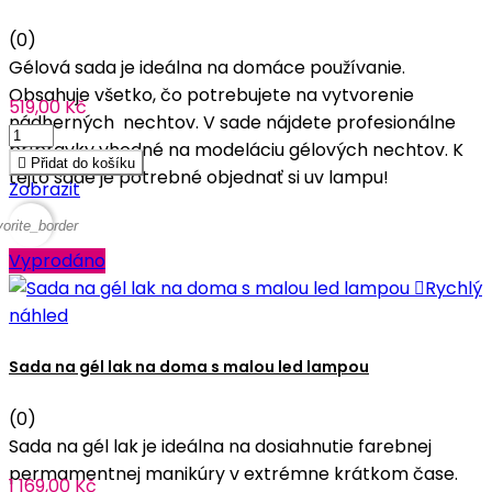
(0)
Gélová sada je ideálna na domáce používanie.
Obsahuje všetko, čo potrebujete na vytvorenie
519,00 Kč
nádherných nechtov. V sade nájdete profesionálne
prípravky vhodné na modeláciu gélových nechtov. K

Přidat do košíku
tejto sade je potrebné objednať si uv lampu!
Zobrazit
vorite_border
Vyprodáno

Rychlý
náhled
Sada na gél lak na doma s malou led lampou
(0)
Sada na gél lak je ideálna na dosiahnutie farebnej
permamentnej manikúry v extrémne krátkom čase.
1 169,00 Kč