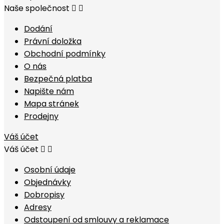
Naše společnost


Dodání
Právní doložka
Obchodní podmínky
O nás
Bezpečná platba
Napište nám
Mapa stránek
Prodejny
Váš účet
Váš účet


Osobní údaje
Objednávky
Dobropisy
Adresy
Odstoupení od smlouvy a reklamace