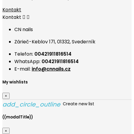
Kontakt
Kontakt


CN nails
Zárieč-Keblov 171, 01332, Svederník
Telefon:
00421911816514
WhatsApp:
00421911816514
E-mail:
info@cnnails.cz
My wishlists
×
add_circle_outline
Create new list
((modalTitle))
×