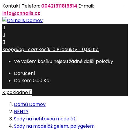
Kontakt
Telefon:
00421911816514
E-mail:
info@cnnails.cz
Domov



shopping_cart
Košík:
0
Produkty - 0,00 Kč
Ve vašem košíku nejsou žádné další položky
Doručení
Celkem
0,00 Kč
K pokladně

Domů
Domov
NEHTY
Sady na nehtovou modeláž
Sady na modeláž gelem, polygelem