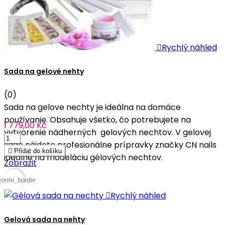

Rychlý náhled
Sada na gelové nehty
(0)
Sada na gelove nechty je ideálna na domáce
používanie. Obsahuje všetko, čo potrebujete na
1 779,00 Kč
vytvorenie nádherných gelových nechtov. V gelovej
sade nájdete profesionálne prípravky značky CN nails

Přidat do košíku
ideálne na modeláciu gélových nechtov.
Zobrazit
vorite_border

Rychlý náhled
Gelová sada na nehty