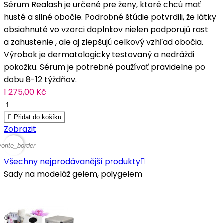
Sérum Realash je určené pre ženy, ktoré chcú mať
husté a silné obočie. Podrobné štúdie potvrdili, že látky
obsiahnuté vo vzorci doplnkov nielen podporujú rast
a zahustenie , ale aj zlepšujú celkový vzhľad obočia.
Výrobok je dermatologicky testovaný a nedráždi
pokožku. Sérum je potrebné používať pravidelne po
dobu 8-12 týždňov.
1 275,00 Kč

Přidat do košíku
Zobrazit
vorite_border
Všechny nejprodávanější produkty

Sady na modeláž gelem, polygelem