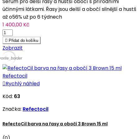
Sérum pro delší řasy a hustší obočí s přírodními
účinnými látkami. Řasy jsou delší a obočí silnější a hustš
až o56% už po 6 týdnech
1 400,00 Kč

Přidat do košíku
Zobrazit
vorite_border

Rychlý náhled
Kód:
63
Značka:
Refectocil
RefectoCil barva na řasy a obočí 3 Brown 15 ml
(0)