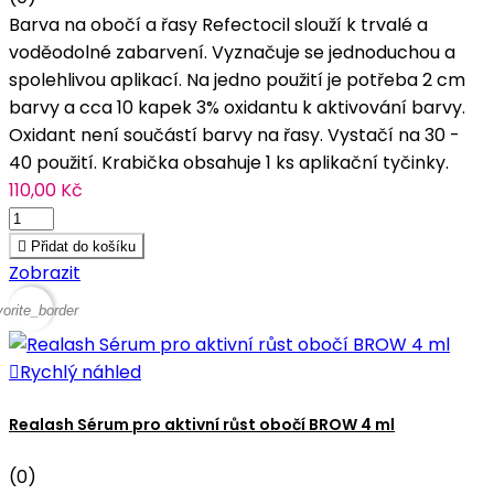
Barva na obočí a řasy Refectocil slouží k trvalé a
voděodolné zabarvení. Vyznačuje se jednoduchou a
spolehlivou aplikací. Na jedno použití je potřeba 2 cm
barvy a cca 10 kapek 3% oxidantu k aktivování barvy.
Oxidant není součástí barvy na řasy. Vystačí na 30 -
40 použití. Krabička obsahuje 1 ks aplikační tyčinky.
110,00 Kč

Přidat do košíku
Zobrazit
vorite_border

Rychlý náhled
Realash Sérum pro aktivní růst obočí BROW 4 ml
(0)