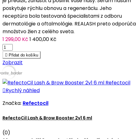
je predĺžiť, zahustiť a posilniť vaše riasy. Sérum riasam
poskytuje rýchlu obnovu a regeneráciu. Jeho
receptúra bola testovaná špecialistami z odboru
dermatológie a oftalmológie. REALASH preto odporúča
množstvo žien z celého sveta.
1 299,00 Kč
1 400,00 Kč

Přidat do košíku
Zobrazit
vorite_border

Rychlý náhled
Značka:
Refectocil
RefectoCil Lash & Brow Booster 2v1 6 ml
(0)