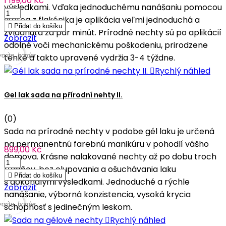
1 199,00 Kč
výsledkami. Vďaka jednoduchému nanášaniu pomocou
štetca z flakónika je aplikácia veľmi jednoduchá a

Přidat do košíku
zvládnutá za pár minút. Prírodné nechty sú po aplikácií
Zobrazit
odolné voči mechanickému poškodeniu, prirodzene
vorite_border
tenké a takto upravené vydržia 3-4 týždne.

Rychlý náhled
Gel lak sada na přírodní nehty II.
(0)
Sada na prírodné nechty v podobe gél laku je určená
na permanentnú farebnú manikúru v pohodlí vášho
899,00 Kč
domova. Krásne nalakované nechty až po dobu troch
týždňov, bez olupovania a ošuchávania laku

Přidat do košíku
s dokonalými výsledkami. Jednoduché a rýchle
Zobrazit
nanášanie, výborná konzistencia, vysoká krycia
vorite_border
schopnosť s jedinečným leskom.

Rychlý náhled