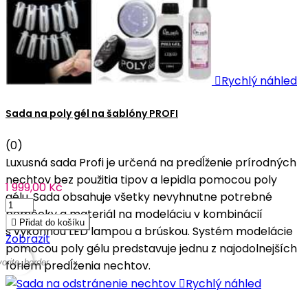

Rychlý náhled
Sada na poly gél na šablóny PROFI
(0)
Luxusná sada Profi je určená na predĺženie prírodných
nechtov bez použitia tipov a lepidla pomocou poly
1 999,00 Kč
gélu. Sada obsahuje všetky nevyhnutne potrebné
pomôcky a materiál na modeláciu v kombinácií

Přidat do košíku
s výkonnou LED lampou a brúskou. Systém modelácie
Zobrazit
pomocou poly gélu predstavuje jednu z najodolnejších
vorite_border
foriem predĺženia nechtov.

Rychlý náhled