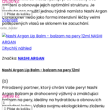
125,00 Kč
zatížení a obnovuje jejich optimální strukturu. Je
vyvinuta pro použití jednou týdně namísto Nashi Argan

Přidat do košíku
Conditioner nebo jako forma intenzivní léčby velmi
Zobrazit
poškozených vlasů se sklonem ke zacuchání.
vorite_border

Rychlý náhled
Značka:
NASHI ARGAN
Nashi Argan Lip Balm - balzam na pery 12ml
(0)
Prirodzený partner, ktorý chráni Vaše pery! Nashi
Argan Balzam je drahocenný výživný a zmäkčujúci
299,99 Kč
balzam na pery, ideálny na hydratáciu a obnovu ich
prírodnej krásy. Vďaka svojmu ekologickému zloženiu

Přidat do košíku