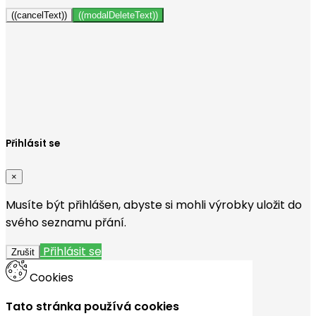
((cancelText))
((modalDeleteText))
Vytvořit seznam přání
×
Název seznamu přání
Zrušit
Vytvořit seznam přání
Přihlásit se
×
Musíte být přihlášen, abyste si mohli výrobky uložit do
svého seznamu přání.
Přihlásit se
Zrušit
Cookies
Tato stránka používá cookies