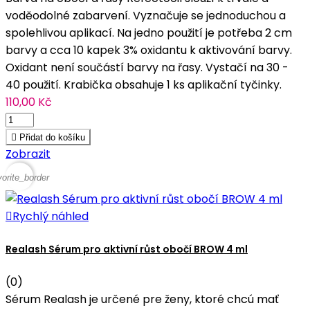
voděodolné zabarvení. Vyznačuje se jednoduchou a
spolehlivou aplikací. Na jedno použití je potřeba 2 cm
barvy a cca 10 kapek 3% oxidantu k aktivování barvy.
Oxidant není součástí barvy na řasy. Vystačí na 30 -
40 použití. Krabička obsahuje 1 ks aplikační tyčinky.
110,00 Kč

Přidat do košíku
Zobrazit
vorite_border

Rychlý náhled
Realash Sérum pro aktivní růst obočí BROW 4 ml
(0)
Sérum Realash je určené pre ženy, ktoré chcú mať