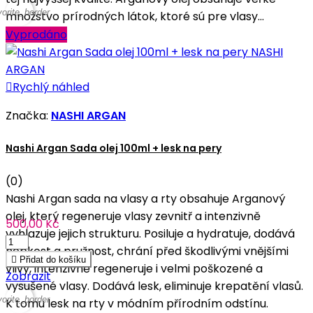
vorite_border
množstvo prírodných látok, ktoré sú pre vlasy...
Vyprodáno

Rychlý náhled
Značka:
NASHI ARGAN
Nashi Argan Sada olej 100ml + lesk na pery
(0)
Nashi Argan sada na vlasy a rty obsahuje Arganový
olej, který regeneruje vlasy zevnitř a intenzivně
500,00 Kč
vyhlazuje jejich strukturu. Posiluje a hydratuje, dodává
hebkost a pružnost, chrání před škodlivými vnějšími

Přidat do košíku
vlivy, intenzivně regeneruje i velmi poškozené a
Zobrazit
vysušené vlasy. Dodává lesk, eliminuje krepatění vlasů.
vorite_border
K tomu lesk na rty v módním přírodním odstínu.