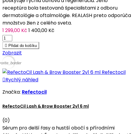
poskytuje rýchlu obnovu a regeneráciu. Jeho
receptúra bola testovaná špecialistami z odboru
dermatológie a oftalmológie. REALASH preto odporúča
množstvo žien z celého sveta.
1 299,00 Kč
1 400,00 Kč

Přidat do košíku
Zobrazit
vorite_border

Rychlý náhled
Značka:
Refectocil
RefectoCil Lash & Brow Booster 2v1 6 ml
(0)
Sérum pro delší řasy a hustší obočí s přírodními