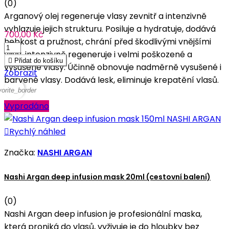
(0)
Arganový olej regeneruje vlasy zevnitř a intenzivně
vyhlazuje jejich strukturu. Posiluje a hydratuje, dodává
700,00 Kč
hebkost a pružnost, chrání před škodlivými vnějšími
vlivy, intenzivně regeneruje i velmi poškozené a

Přidat do košíku
vysušené vlasy. Účinně obnovuje nadměrně vysušené i
Zobrazit
barvené vlasy. Dodává lesk, eliminuje krepatění vlasů.
vorite_border
Vyprodáno

Rychlý náhled
Značka:
NASHI ARGAN
Nashi Argan deep infusion mask 20ml (cestovní balení)
(0)
Nashi Argan deep infusion je profesionální maska,
která proniká do vlasů, vyživuje je do hloubky bez