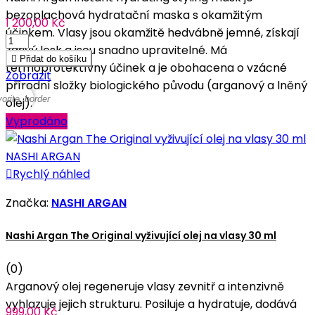
bezoplachová hydratační maska s okamžitým
1 200,00 Kč
účinkem. Vlasy jsou okamžitě hedvábně jemné, získají
zářivý lesk a jsou snadno upravitelné. Má

Přidat do košíku
termoprotektívny účinek a je obohacena o vzácné
Zobrazit
přírodní složky biologického původu (arganový a lněný
vorite_border
olej).
Vyprodáno

Rychlý náhled
Značka:
NASHI ARGAN
Nashi Argan The Original vyživující olej na vlasy 30 ml
(0)
Arganový olej regeneruje vlasy zevnitř a intenzivně
vyhlazuje jejich strukturu. Posiluje a hydratuje, dodává
999,00 Kč