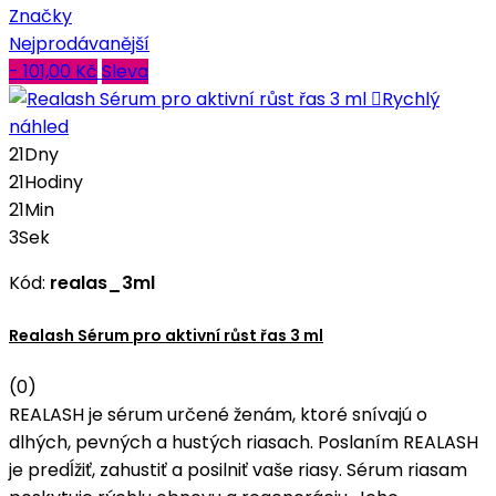
Značky
Nejprodávanější
- 101,00 Kč
Sleva

Rychlý
náhled
21
Dny
21
Hodiny
21
Min
3
Sek
Kód:
realas_3ml
Realash Sérum pro aktivní růst řas 3 ml
(0)
REALASH je sérum určené ženám, ktoré snívajú o
dlhých, pevných a hustých riasach. Poslaním REALASH
je predĺžiť, zahustiť a posilniť vaše riasy. Sérum riasam