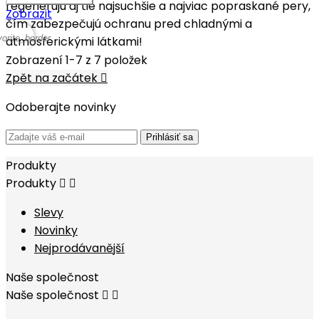
regenerujú aj tie najsuchšie a najviac popraskané pery,
Zobrazit
čím zabezpečujú ochranu pred chladnými a
vorite_border
atmosferickými látkami!
Zobrazení 1-7 z 7 položek
Zpět na začátek

Odoberajte novinky
Prihlásiť sa
Produkty
Produkty


Slevy
Novinky
Nejprodávanější
Naše společnost
Naše společnost

