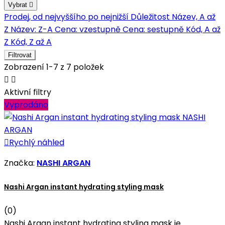
Vybrat

Prodej, od nejvyššího po nejnižší
Důležitost
Název, A až
Z
Název: Z-A
Cena: vzestupně
Cena: sestupně
Kód, A až
Z
Kód, Z až A
Filtrovat
Zobrazení 1-7 z 7 položek


Aktivní filtry
Vyprodáno

Rychlý náhled
Značka:
NASHI ARGAN
Nashi Argan instant hydrating styling mask
(0)
Nashi Argan instant hydrating styling mask je