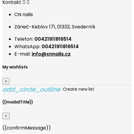
Kontakt


CN nails
Zárieč-Keblov 171, 01332, Svederník
Telefon:
00421911816514
WhatsApp:
00421911816514
E-mail:
info@cnnails.cz
My wishlists
×
add_circle_outline
Create new list
((modalTitle))
×
((confirmMessage))