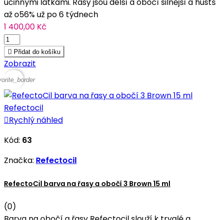
účinnými látkami. Řasy jsou delší a obočí silnější a hustš
až o56% už po 6 týdnech
1 400,00 Kč

Přidat do košíku
Zobrazit
vorite_border

Rychlý náhled
Kód:
63
Značka:
Refectocil
RefectoCil barva na řasy a obočí 3 Brown 15 ml
(0)
Barva na obočí a řasy Refectocil slouží k trvalé a