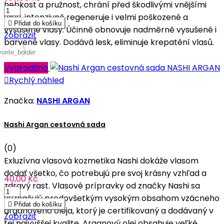
hebkost a pružnost, chrání před škodlivými vnějšími
vlivy, intenzivně regeneruje i velmi poškozené a

Přidat do košíku
vysušené vlasy. Účinně obnovuje nadměrně vysušené i
Zobrazit
barvené vlasy. Dodává lesk, eliminuje krepatění vlasů.
vorite_border
Vyprodáno

Rychlý náhled
Značka:
NASHI ARGAN
Nashi Argan cestovná sada
(0)
Exluzívna vlasová kozmetika Nashi dokáže vlasom
dodať všetko, čo potrebujú pre svoj krásny vzhľad a
40,00 Kč
zdravý rast. Vlasové prípravky od značky Nashi sa
vyznačujú predovšetkým vysokým obsahom vzácneho

Přidat do košíku
arganového oleja, ktorý je certifikovaný a dodávaný v
Zobrazit
tej najvyššej kvalite. Arganový olej obsahuje veľké