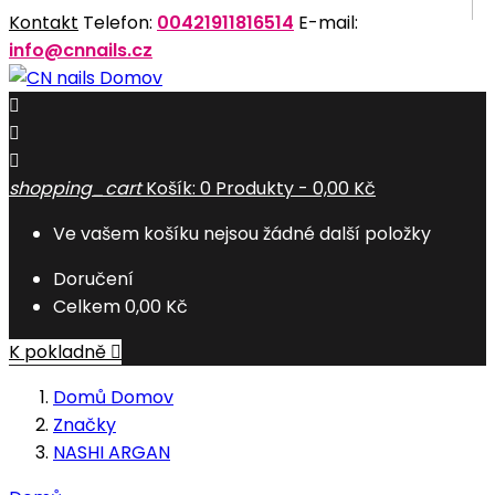
Kontakt
Telefon:
00421911816514
E-mail:
info@cnnails.cz
Domov



shopping_cart
Košík:
0
Produkty - 0,00 Kč
Ve vašem košíku nejsou žádné další položky
Doručení
Celkem
0,00 Kč
K pokladně

Domů
Domov
Značky
NASHI ARGAN