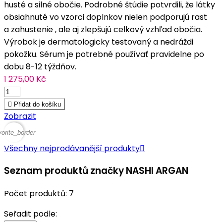
husté a silné obočie. Podrobné štúdie potvrdili, že látky
obsiahnuté vo vzorci doplnkov nielen podporujú rast
a zahustenie , ale aj zlepšujú celkový vzhľad obočia.
Výrobok je dermatologicky testovaný a nedráždi
pokožku. Sérum je potrebné používať pravidelne po
dobu 8-12 týždňov.
1 275,00 Kč

Přidat do košíku
Zobrazit
vorite_border
Všechny nejprodávanější produkty

Seznam produktů značky NASHI ARGAN
Počet produktů: 7
Seřadit podle: