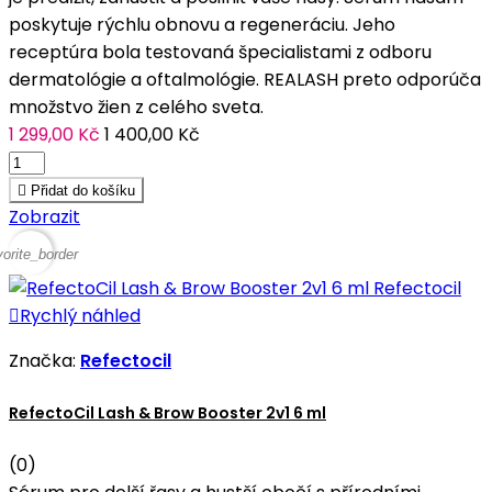
poskytuje rýchlu obnovu a regeneráciu. Jeho
receptúra bola testovaná špecialistami z odboru
dermatológie a oftalmológie. REALASH preto odporúča
množstvo žien z celého sveta.
1 299,00 Kč
1 400,00 Kč

Přidat do košíku
Zobrazit
vorite_border

Rychlý náhled
Značka:
Refectocil
RefectoCil Lash & Brow Booster 2v1 6 ml
(0)