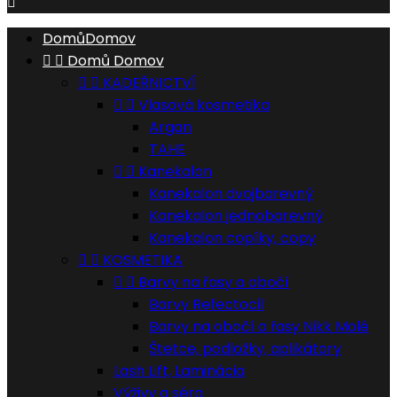

Domů
Domov


Domů
Domov


KADEŘNICTVÍ


Vlasová kosmetika
Argan
TAHE


Kanekalon
Kanekalon dvojbarevný
Kanekalon jednobarevný
Kanekalon copíky, copy


KOSMETIKA


Barvy na řasy a obočí
Barvy Refectocil
Barvy na obočí a řasy Nikk Molé
Štetce, podložky, aplikátory
Lash Lift, Laminácia
Výživy a séra