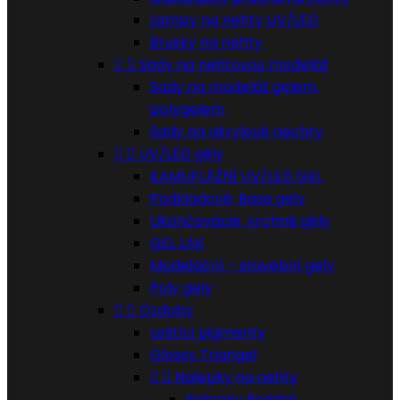
Lampy na nehty UV/LED
Brusky na nehty


Sady na nehtovou modeláž
Sady na modeláž gelem,
polygelem
Sady na akrylové nechty


UV/LED gély
KAMUFLÁŽNÍ UV/LED GEL
Podkladové, Base gely
Ukončovacie, vrchné gély
GEL LAK
Modeláční - stavební gely
Poly gely


Ozdoby
Leštíci pigmenty
Glossy Triangel


Nalepky na nehty
Nalepky Podzim