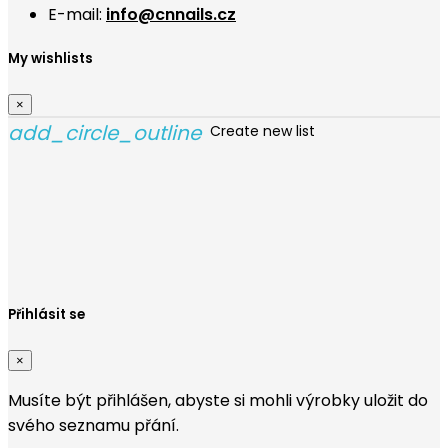
E-mail:
info@cnnails.cz
My wishlists
×
add_circle_outline
Create new list
Vytvořit seznam přání
×
Název seznamu přání
Zrušit
Vytvořit seznam přání
Přihlásit se
×
Musíte být přihlášen, abyste si mohli výrobky uložit do
svého seznamu přání.