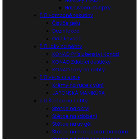
Halloween nálepky


Pomocné tekutiny
Čističe gelu
Dezinfekce
Odlakovače


Laky na nehty
KONAD Príslušenství Konad
KONAD Zdobíci deštičky
KONAD Laky na nehty


PÉČE O RUCE
Krémy na ruce s vůní
JAPONSKÁ MANIKÚRA


Štětce na nehty
Štětce na akryl
Štětce na zdobení
Štětce na uv gél
Štětce na francúzsku manikúru