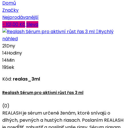
Domů
Značky
Nejprodávanější
- 101,00 Kč
Sleva

Rychlý
náhled
21
Dny
14
Hodiny
14
Min
18
Sek
Kód:
realas_3ml
Realash Sérum pro aktivní růst řas 3 ml
(0)
REALASH je sérum určené ženám, ktoré snívajú o
dlhých, pevných a hustých riasach. Poslaním REALASH
je predĺžiť, zahustiť a posilniť vaše riasy. Sérum riasam