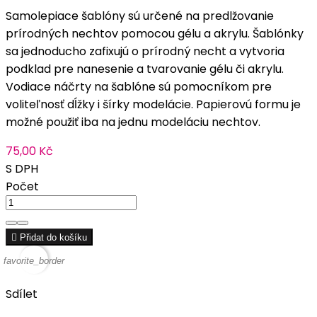
Samolepiace šablóny sú určené na predlžovanie
prírodných nechtov pomocou gélu a akrylu. Šablónky
sa jednoducho zafixujú o prírodný necht a vytvoria
podklad pre nanesenie a tvarovanie gélu či akrylu.
Vodiace náčrty na šablóne sú pomocníkom pre
voliteľnosť dĺžky i šírky modelácie. Papierovú formu je
možné použiť iba na jednu modeláciu nechtov.
75,00 Kč
S DPH
Počet

Přidat do košíku
favorite_border
Sdílet