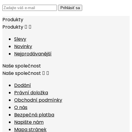
Prihlásiť sa
Produkty
Produkty


Slevy
Novinky
Nejprodávanější
Naše společnost
Naše společnost


Dodání
Právní doložka
Obchodní podmínky
O nás
Bezpečná platba
Napište nám
Mapa stránek