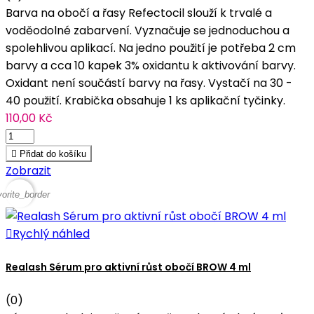
Barva na obočí a řasy Refectocil slouží k trvalé a
voděodolné zabarvení. Vyznačuje se jednoduchou a
spolehlivou aplikací. Na jedno použití je potřeba 2 cm
barvy a cca 10 kapek 3% oxidantu k aktivování barvy.
Oxidant není součástí barvy na řasy. Vystačí na 30 -
40 použití. Krabička obsahuje 1 ks aplikační tyčinky.
110,00 Kč

Přidat do košíku
Zobrazit
vorite_border

Rychlý náhled
Realash Sérum pro aktivní růst obočí BROW 4 ml
(0)