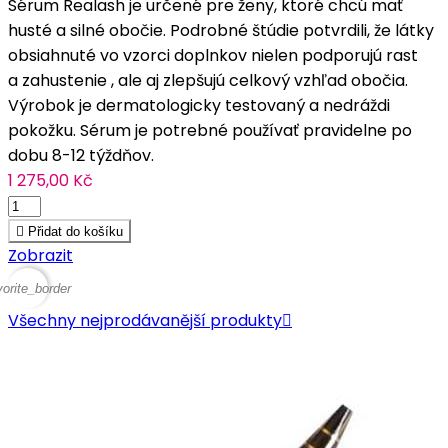
Sérum Realash je určené pre ženy, ktoré chcú mať
husté a silné obočie. Podrobné štúdie potvrdili, že látky
obsiahnuté vo vzorci doplnkov nielen podporujú rast
a zahustenie , ale aj zlepšujú celkový vzhľad obočia.
Výrobok je dermatologicky testovaný a nedráždi
pokožku. Sérum je potrebné používať pravidelne po
dobu 8-12 týždňov.
1 275,00 Kč

Přidat do košíku
Zobrazit
vorite_border
Všechny nejprodávanější produkty
