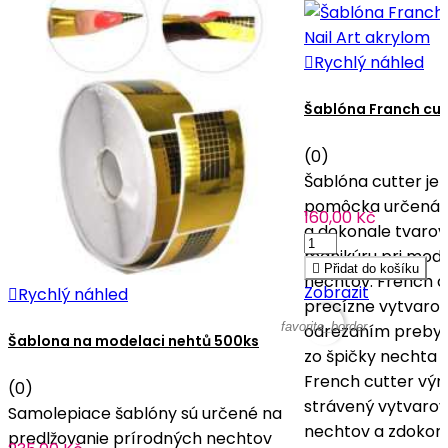

Rychlý náhled
Šablóna Franch cut
(0)
Šablóna cutter je 
pomôcka určená n
160,00 Kč
a dokonale tvarov
manikúru pri mode

Přidat do košíku
nechtov. French c
Zobrazit

Rychlý náhled
precízne vytvarova
favorite_border
odrezaním prebyt
Šablona na modelaci nehtů 500ks
zo špičky nechta 
French cutter výr
(0)
strávený vytvaro
Samolepiace šablóny sú určené na
nechtov a zdokona
predlžovanie prírodných nechtov