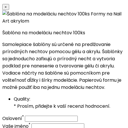
×
Šablóna na modeláciu nechtov 100ks
Samolepiace šablóny sú určené na predlžovanie
prírodných nechtov pomocou gélu a akrylu. Šablónky
sa jednoducho zafixujú o prírodný necht a vytvoria
podklad pre nanesenie a tvarovanie gélu či akrylu.
Vodiace náčrty na šablóne sú pomocníkom pre
voliteľnosť dĺžky i šírky modelácie. Papierovú formu je
možné použiť iba na jednu modeláciu nechtov.
Quality:
* Prosím, přidejte k vaší recenzi hodnocení.
*
Oslovení
*
Vaše jméno