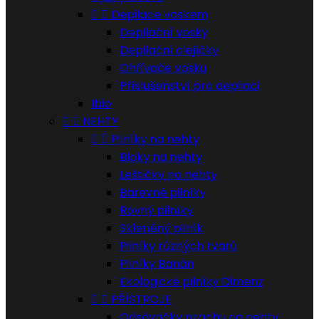


Depilace voskem
Depilační vosky
Depilační olejíčky
Ohřívače vosku
Příslušenství pro depilaci
Ibio


NEHTY


Pilníky na nehty
Bloky na nehty
Leštičky na nehty
Barevné pilníky
Rovný pilníky
Skleněný pilník
Pilníky různých tvarů
Pilníky Banán
Ekologické pilníky Dimenz


PŘÍSTROJE
Odsávačky prachu na nehty