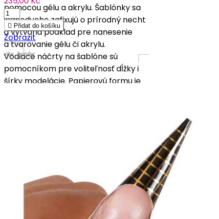
235,00 Kč
pomocou gélu a akrylu. Šablónky sa
jednoducho zafixujú o prírodný necht

Přidat do košíku
a vytvoria podklad pre nanesenie
Zobrazit
a tvarovanie gélu či akrylu.
vorite_border
Vodiace náčrty na šablóne sú
pomocníkom pre voliteľnosť dĺžky i
šírky modelácie. Papierovú formu je
možné použiť iba na jednu modeláciu
nechtov.