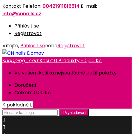
Kontakt
Telefon:
00421911816514
E-mail:
info@cnnails.cz
Přihlásit se
Registrovat
Vítejte,
Přihlásit se
nebo
Registrovat
Domov
shopping_cart
Košík:
0
Produkty - 0,00 Kč
Ve vašem košíku nejsou žádné další položky
Doručení
Celkem
0,00 Kč
K pokladně


Vyhledávání

