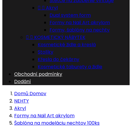
Štětce na zdobenie Vintage


Akryl
Dual system form
Formy na Nail Art akrylom
Formy, šablóny na nechty


KOSMETICKÝ NÁBYTEK
Kosmetické židle a kreslá
Stolíky
Křesla do čekárny
Kosmetické taburety a židle
Obchodní podmínky
Dodání
Domů
Domov
NEHTY
Akryl
Formy na Nail Art akrylom
Šablóna na modeláciu nechtov 100ks