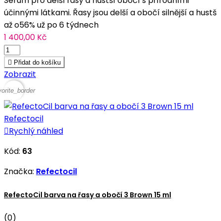
Sérum pro delší řasy a hustší obočí s přírodními
účinnými látkami. Řasy jsou delší a obočí silnější a hustš
až o56% už po 6 týdnech
1 400,00 Kč

Přidat do košíku
Zobrazit
vorite_border

Rychlý náhled
Kód:
63
Značka:
Refectocil
RefectoCil barva na řasy a obočí 3 Brown 15 ml
(0)