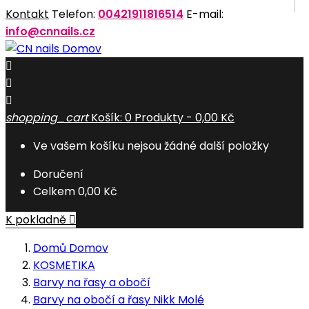
Kontakt
Telefon:
00421911816514
E-mail:
info@cnnails.cz
Domov



shopping_cart
Košík:
0
Produkty - 0,00 Kč
Ve vašem košíku nejsou žádné další položky
Doručení
Celkem
0,00 Kč
K pokladně

Domů
Domov
KOSMETIKA
Barvy na řasy a obočí
Barvy na obočí a řasy Nikk Molé