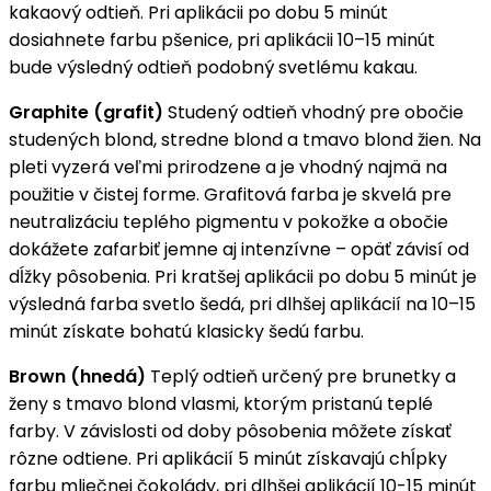
kakaový odtieň. Pri aplikácii po dobu 5 minút
dosiahnete farbu pšenice, pri aplikácii 10–15 minút
bude výsledný odtieň podobný svetlému kakau.
Graphite (grafit)
Studený odtieň vhodný pre obočie
studených blond, stredne blond a tmavo blond žien. Na
pleti vyzerá veľmi prirodzene a je vhodný najmä na
použitie v čistej forme. Grafitová farba je skvelá pre
neutralizáciu teplého pigmentu v pokožke a obočie
dokážete zafarbiť jemne aj intenzívne – opäť závisí od
dĺžky pôsobenia. Pri kratšej aplikácii po dobu 5 minút je
výsledná farba svetlo šedá, pri dlhšej aplikácií na 10–15
minút získate bohatú klasicky šedú farbu.
Brown (hnedá)
Teplý odtieň určený pre brunetky a
ženy s tmavo blond vlasmi, ktorým pristanú teplé
farby. V závislosti od doby pôsobenia môžete získať
rôzne odtiene. Pri aplikácií 5 minút získavajú chĺpky
farbu mliečnej čokolády, pri dlhšej aplikácií 10-15 minút