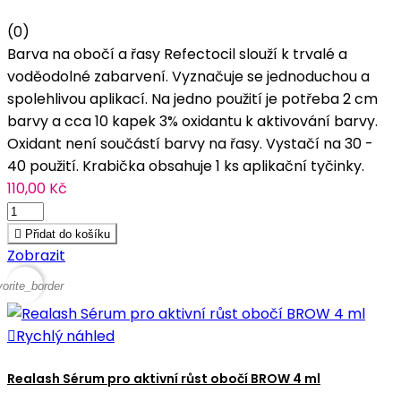
(0)
Barva na obočí a řasy Refectocil slouží k trvalé a
voděodolné zabarvení. Vyznačuje se jednoduchou a
spolehlivou aplikací. Na jedno použití je potřeba 2 cm
barvy a cca 10 kapek 3% oxidantu k aktivování barvy.
Oxidant není součástí barvy na řasy. Vystačí na 30 -
40 použití. Krabička obsahuje 1 ks aplikační tyčinky.
110,00 Kč

Přidat do košíku
Zobrazit
vorite_border

Rychlý náhled
Realash Sérum pro aktivní růst obočí BROW 4 ml