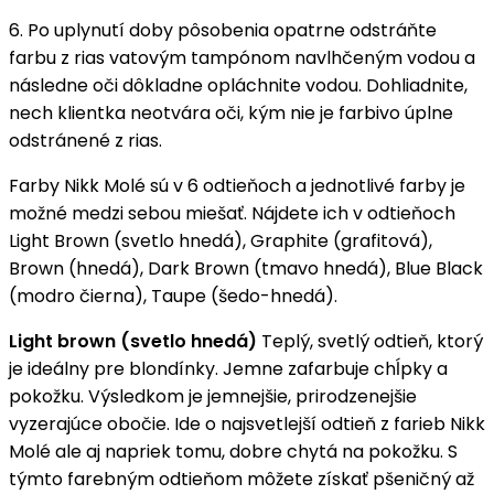
6. Po uplynutí doby pôsobenia opatrne odstráňte
farbu z rias vatovým tampónom navlhčeným vodou a
následne oči dôkladne opláchnite vodou. Dohliadnite,
nech klientka neotvára oči, kým nie je farbivo úplne
odstránené z rias.
Farby Nikk Molé sú v 6 odtieňoch a jednotlivé farby je
možné medzi sebou miešať. Nájdete ich v odtieňoch
Light Brown (svetlo hnedá), Graphite (grafitová),
Brown (hnedá), Dark Brown (tmavo hnedá), Blue Black
(modro čierna), Taupe (šedo-hnedá).
Light brown (svetlo hnedá)
Teplý, svetlý odtieň, ktorý
je ideálny pre blondínky. Jemne zafarbuje chĺpky a
pokožku. Výsledkom je jemnejšie, prirodzenejšie
vyzerajúce obočie. Ide o najsvetlejší odtieň z farieb Nikk
Molé ale aj napriek tomu, dobre chytá na pokožku. S
týmto farebným odtieňom môžete získať pšeničný až