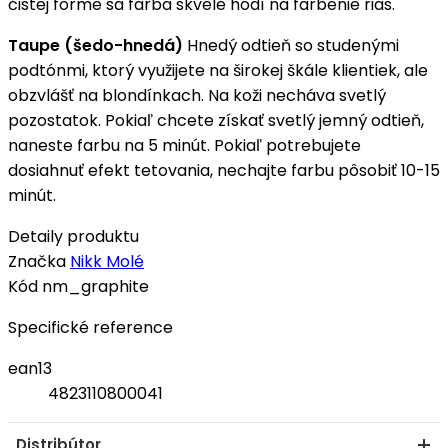
čistej forme sa farba skvele hodí na farbenie rias.
Taupe (šedo-hnedá)
Hnedý odtieň so studenými
podtónmi, ktorý využijete na širokej škále klientiek, ale
obzvlášť na blondínkach. Na koži necháva svetlý
pozostatok. Pokiaľ chcete získať svetlý jemný odtieň,
naneste farbu na 5 minút. Pokiaľ potrebujete
dosiahnuť efekt tetovania, nechajte farbu pôsobiť 10-15
minút.
Detaily produktu
Značka
Nikk Molé
Kód
nm_graphite
Specifické reference
ean13
4823110800041
Distribútor