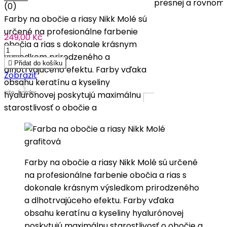
presnej a rovnomer
(0)
Farby na obočie a riasy Nikk Molé sú
určené na profesionálne farbenie
249,00 Kč
obočia a rias s dokonale krásnym
výsledkom prirodzeného a

Přidat do košíku
dlhotrvajúceho efektu. Farby vďaka
Zobrazit
obsahu keratínu a kyseliny
vorite_border
hyalurónovej poskytujú maximálnu
starostlivosť o obočie a
Farby na obočie a riasy Nikk Molé sú určené
na profesionálne farbenie obočia a rias s
dokonale krásnym výsledkom prirodzeného
a dlhotrvajúceho efektu. Farby vďaka
obsahu keratínu a kyseliny hyalurónovej
poskytujú maximálnu starostlivosť o obočie a