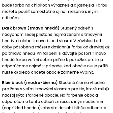
bude farba na chĺpkoch výraznejšia a jasnejšia. Farbu
môžete použiť samostatne aj na miešanie s inými
odtieňmi.
Dark brown (tmavo hnedá)
Studený odtieň s
nádychom šedej pristane najmä ženám s tmavými
hnedými alebo tmavo blond vlasmi. V závislosti od
doby pôsobenia môžete dosiahnúť farbu od drevitej až
po tmavo hnedú. Pri farbení si dávajte pozor! Tmavo
hnedá farba veľmi dobre priľne k pokožke, preto ju
odporúčame najmä v prípade, keď obočie nie je príliš
husté a/alebo chcete obočie zámerne vyplniť.
Blue black (modro-čierna)
Studená čierna vhodná
pre ženy s veľmi tmavými vlasmi a pre tie, ktoré milujú
naozaj sýto sfarbené obočie. Na farbenie obočia
odporúčame tento odtieň zmiešať s inými odtieňmi
(napríklad hnedou), aby ste dosiahli hlbšie odtiene. V