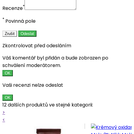
*
Recenze
*
Povinná pole
Zrušit
Odeslat
Zkontrolovat před odesláním
Váš komentář byl přidán a bude zobrazen po
schválení moderátorem.
OK
Vaši recenzi nelze odeslat
OK
12 dalších produktů ve stejné kategorii:
>
<