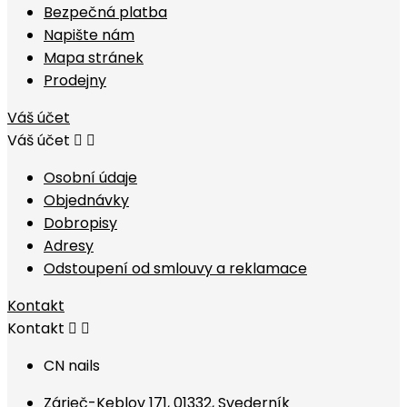
Bezpečná platba
Napište nám
Mapa stránek
Prodejny
Váš účet
Váš účet


Osobní údaje
Objednávky
Dobropisy
Adresy
Odstoupení od smlouvy a reklamace
Kontakt
Kontakt


CN nails
Zárieč-Keblov 171, 01332, Svederník