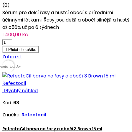
(0)
Sérum pro delší řasy a hustší obočí s přírodními
účinnými látkami. Řasy jsou delší a obočí silnější a hustš
až o56% už po 6 týdnech
1 400,00 Kč

Přidat do košíku
Zobrazit
vorite_border

Rychlý náhled
Kód:
63
Značka:
Refectocil
RefectoCil barva na řasy a obočí 3 Brown 15 ml