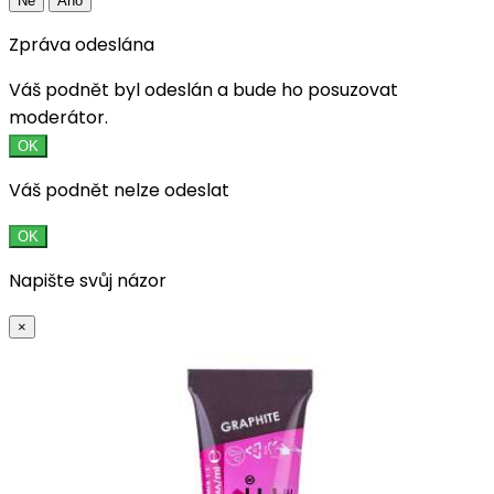
Ne
Ano
Zpráva odeslána
Váš podnět byl odeslán a bude ho posuzovat
moderátor.
OK
Váš podnět nelze odeslat
OK
Napište svůj názor
×