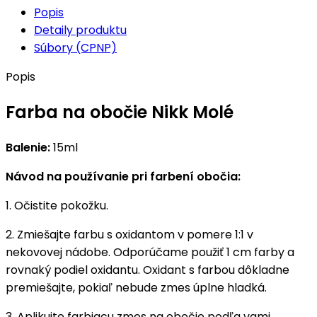
Popis
Detaily produktu
Súbory (CPNP)
Popis
Farba na obočie Nikk Molé
Balenie:
15ml
Návod na používanie pri farbení obočia:
1. Očistite pokožku.
2. Zmiešajte farbu s oxidantom v pomere 1:1 v
nekovovej nádobe. Odporúčame použiť 1 cm farby a
rovnaký podiel oxidantu. Oxidant s farbou dôkladne
premiešajte, pokiaľ nebude zmes úplne hladká.
3. Aplikujte farbiacu zmes na obočie podľa vami