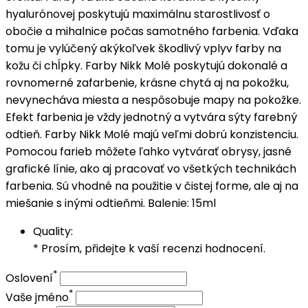
hyalurónovej poskytujú maximálnu starostlivosť o
obočie a mihalnice počas samotného farbenia. Vďaka
tomu je vylúčený akýkoľvek škodlivý vplyv farby na
kožu či chĺpky. Farby Nikk Molé poskytujú dokonalé a
rovnomerné zafarbenie, krásne chytá aj na pokožku,
nevynecháva miesta a nespôsobuje mapy na pokožke.
Efekt farbenia je vždy jednotný a vytvára sýty farebný
odtieň. Farby Nikk Molé majú veľmi dobrú konzistenciu.
Pomocou farieb môžete ľahko vytvárať obrysy, jasné
grafické línie, ako aj pracovať vo všetkých technikách
farbenia. Sú vhodné na použitie v čistej forme, ale aj na
miešanie s inými odtieňmi. Balenie: 15ml
Quality:
* Prosím, přidejte k vaší recenzi hodnocení.
*
Oslovení
*
Vaše jméno