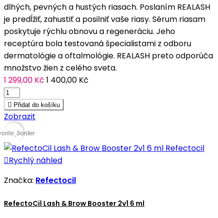
dlhých, pevných a hustých riasach. Poslaním REALASH
je predĺžiť, zahustiť a posilniť vaše riasy. Sérum riasam
poskytuje rýchlu obnovu a regeneráciu. Jeho
receptúra bola testovaná špecialistami z odboru
dermatológie a oftalmológie. REALASH preto odporúča
množstvo žien z celého sveta.
1 299,00 Kč
1 400,00 Kč

Přidat do košíku
Zobrazit
vorite_border

Rychlý náhled
Značka:
Refectocil
RefectoCil Lash & Brow Booster 2v1 6 ml