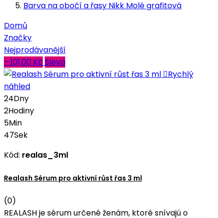
Barva na obočí a řasy Nikk Molé grafitová
Domů
Značky
Nejprodávanější
- 101,00 Kč
Sleva

Rychlý
náhled
24
Dny
2
Hodiny
5
Min
46
Sek
Kód:
realas_3ml
Realash Sérum pro aktivní růst řas 3 ml
(0)
REALASH je sérum určené ženám, ktoré snívajú o