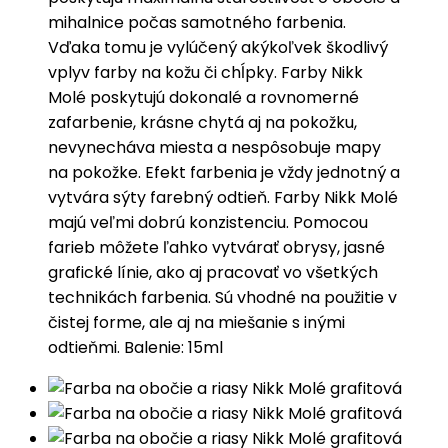
mihalnice počas samotného farbenia.
Vďaka tomu je vylúčený akýkoľvek škodlivý
vplyv farby na kožu či chĺpky. Farby Nikk
Molé poskytujú dokonalé a rovnomerné
zafarbenie, krásne chytá aj na pokožku,
nevynecháva miesta a nespôsobuje mapy
na pokožke. Efekt farbenia je vždy jednotný a
vytvára sýty farebný odtieň. Farby Nikk Molé
majú veľmi dobrú konzistenciu. Pomocou
farieb môžete ľahko vytvárať obrysy, jasné
grafické línie, ako aj pracovať vo všetkých
technikách farbenia. Sú vhodné na použitie v
čistej forme, ale aj na miešanie s inými
odtieňmi. Balenie: 15ml