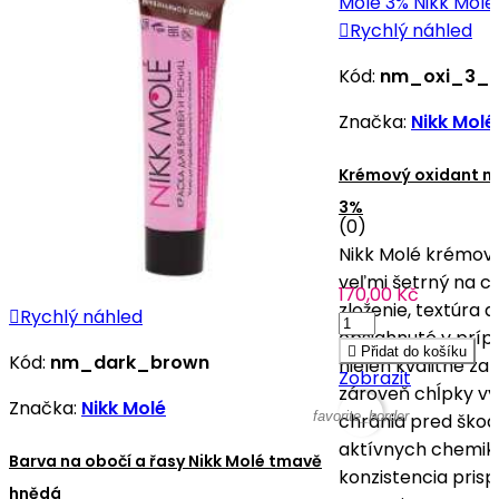

Rychlý náhled
Kód:
nm_oxi_3_
Značka:
Nikk Molé
Krémový oxidant na
3%
(0)
Nikk Molé krémový
veľmi šetrný na c
170,00 Kč
zloženie, textúra 

Rychlý náhled
obsiahnuté v príp

Přidat do košíku
Kód:
nm_dark_brown
nielen kvalitné zaf
Zobrazit
zároveň chĺpky vyž
Značka:
Nikk Molé
favorite_border
chránia pred škod
aktívnych chemiká
Barva na obočí a řasy Nikk Molé tmavě
konzistencia prisp
hnědá