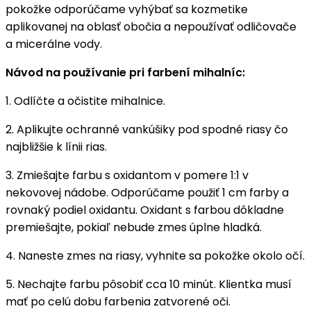
pokožke odporúčame vyhýbať sa kozmetike
aplikovanej na oblasť obočia a nepoužívať odličovače
a micerálne vody.
Návod na používanie pri farbení mihalníc:
1. Odlíčte a očistite mihalnice.
2. Aplikujte ochranné vankúšiky pod spodné riasy čo
najbližšie k línii rias.
3. Zmiešajte farbu s oxidantom v pomere 1:1 v
nekovovej nádobe. Odporúčame použiť 1 cm farby a
rovnaký podiel oxidantu. Oxidant s farbou dôkladne
premiešajte, pokiaľ nebude zmes úplne hladká.
4. Naneste zmes na riasy, vyhnite sa pokožke okolo očí.
5. Nechajte farbu pôsobiť cca 10 minút. Klientka musí
mať po celú dobu farbenia zatvorené oči.