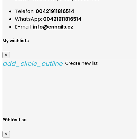
Telefon:
00421911816514
WhatsApp:
00421911816514
E-mail:
info@cnnails.cz
My wishlists
×
add_circle_outline
Create new list
Vytvořit seznam přání
×
Název seznamu přání
Zrušit
Vytvořit seznam přání
Přihlásit se
×