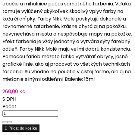
obočie a mihalnice počas samotného farbenia. Vďaka
tomu je vylúčený akýkoľvek škodlivý vplyv farby na
kožu či chĺpky. Farby Nikk Molé poskytujú dokonalé a
rovnomerné zafarbenie, krásne chytá aj na pokožku,
nevynecháva miesta a nespôsobuje mapy na pokožke.
Efekt farbenia je vždy jednotný a vytvára sýty farebný
odtieň. Farby Nikk Molé majú veľmi dobrú konzistenciu.
Pomocou farieb môžete ľahko vytvárať obrysy, jasné
grafické línie, ako aj pracovať vo všetkých technikách
farbenia. Sú vhodné na použitie v čistej forme, ale aj na
miešanie s inými odtieňmi. Balenie: 15ml
260,00 Kč
S DPH
Počet

Přidat do košíku