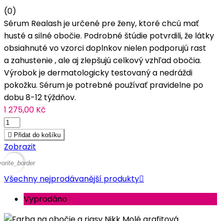
(0)
Sérum Realash je určené pre ženy, ktoré chcú mať
husté a silné obočie. Podrobné štúdie potvrdili, že látky
obsiahnuté vo vzorci doplnkov nielen podporujú rast
a zahustenie , ale aj zlepšujú celkový vzhľad obočia.
Výrobok je dermatologicky testovaný a nedráždi
pokožku. Sérum je potrebné používať pravidelne po
dobu 8-12 týždňov.
1 275,00 Kč

Přidat do košíku
Zobrazit
vorite_border
Všechny nejprodávanější produkty

Vyprodáno