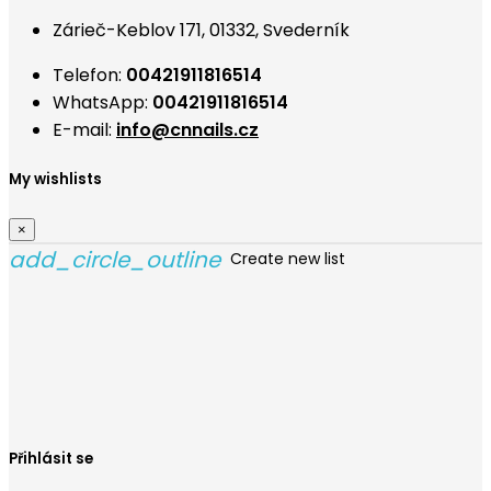
Zárieč-Keblov 171, 01332, Svederník
Telefon:
00421911816514
WhatsApp:
00421911816514
E-mail:
info@cnnails.cz
My wishlists
×
add_circle_outline
Create new list
Vytvořit seznam přání
×
Název seznamu přání
Zrušit
Vytvořit seznam přání
Přihlásit se