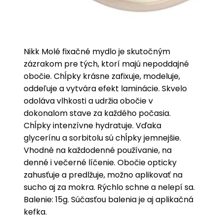
Nikk Molé fixačné mydlo je skutočným
zázrakom pre tých, ktorí majú nepoddajné
obočie. Chĺpky krásne zafixuje, modeluje,
oddeľuje a vytvára efekt laminácie. Skvelo
odoláva vlhkosti a udržia obočie v
dokonalom stave za každého počasia.
Chĺpky intenzívne hydratuje. Vďaka
glycerínu a sorbitolu sú chĺpky jemnejšie.
Vhodné na každodenné používanie, na
denné i večerné líčenie. Obočie opticky
zahusťuje a predlžuje, možno aplikovať na
sucho aj za mokra. Rýchlo schne a nelepí sa.
Balenie: 15g. Súčasťou balenia je aj aplikačná
kefka.