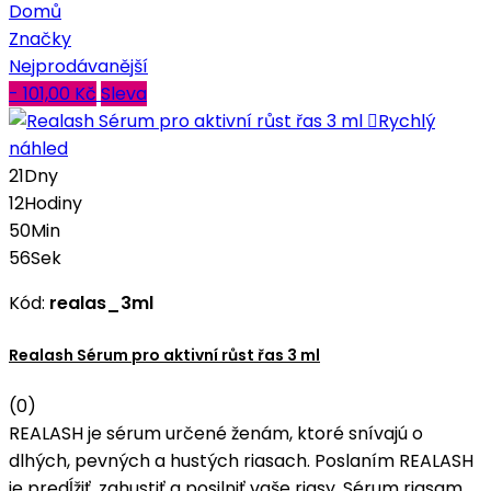
Domů
Značky
Nejprodávanější
- 101,00 Kč
Sleva

Rychlý
náhled
21
Dny
12
Hodiny
50
Min
54
Sek
Kód:
realas_3ml
Realash Sérum pro aktivní růst řas 3 ml
(0)
REALASH je sérum určené ženám, ktoré snívajú o
dlhých, pevných a hustých riasach. Poslaním REALASH
je predĺžiť, zahustiť a posilniť vaše riasy. Sérum riasam