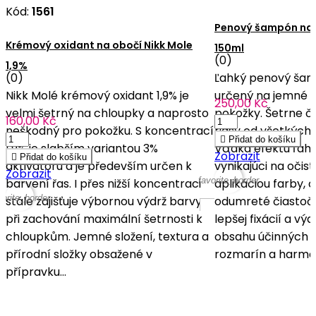
Kód:
1561
Penový šampón na o
Krémový oxidant na obočí Nikk Mole
150ml
(0)
1,9%
(0)
Ľahký penový šam
Nikk Molé krémový oxidant 1,9% je
určený na jemné a
250,00 Kč
velmi šetrný na chloupky a naprosto
pokožky. Šetrne či
160,00 Kč
neškodný pro pokožku. S koncentrací
riasy od všetkých

Přidat do košíku
1,9% je slabším variantou 3%
Vďaka efektu ľahk
Zobrazit

Přidat do košíku
aktivátoru a je především určen k
vynikajúci na očis
Zobrazit
favorite_border
barvení řas. I přes nižší koncentraci
aplikáciou farby, 
vorite_border
stále zajišťuje výbornou výdrž barvy
odumreté čiastočk
při zachování maximální šetrnosti k
lepšej fixácií a vý
chloupkům. Jemné složení, textura a
obsahu účinných l
přírodní složky obsažené v
rozmarín a harman
přípravku...