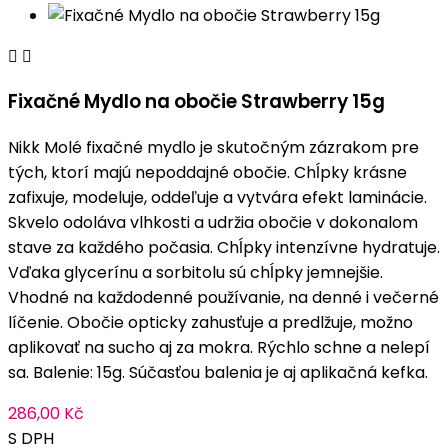


Fixačné Mydlo na obočie Strawberry 15g
Nikk Molé fixačné mydlo je skutočným zázrakom pre
tých, ktorí majú nepoddajné obočie. Chĺpky krásne
zafixuje, modeluje, oddeľuje a vytvára efekt laminácie.
Skvelo odoláva vlhkosti a udržia obočie v dokonalom
stave za každého počasia. Chĺpky intenzívne hydratuje.
Vďaka glycerínu a sorbitolu sú chĺpky jemnejšie.
Vhodné na každodenné používanie, na denné i večerné
líčenie. Obočie opticky zahusťuje a predlžuje, možno
aplikovať na sucho aj za mokra. Rýchlo schne a nelepí
sa. Balenie: 15g. Súčasťou balenia je aj aplikačná kefka.
286,00 Kč
S DPH