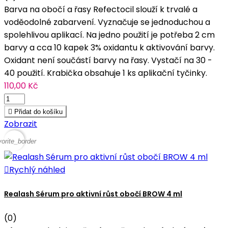
Barva na obočí a řasy Refectocil slouží k trvalé a
voděodolné zabarvení. Vyznačuje se jednoduchou a
spolehlivou aplikací. Na jedno použití je potřeba 2 cm
barvy a cca 10 kapek 3% oxidantu k aktivování barvy.
Oxidant není součástí barvy na řasy. Vystačí na 30 -
40 použití. Krabička obsahuje 1 ks aplikační tyčinky.
110,00 Kč

Přidat do košíku
Zobrazit
vorite_border

Rychlý náhled
Realash Sérum pro aktivní růst obočí BROW 4 ml
(0)