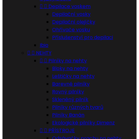


Depilace voskem
Depilační vosky
Depilační olejíčky
Ohřívače vosku
Příslušenství pro depilaci
Ibio


NEHTY


Pilníky na nehty
Bloky na nehty
Leštičky na nehty
Barevné pilníky
Rovný pilníky
Skleněný pilník
Pilníky různých tvarů
Pilníky Banán
Ekologické pilníky Dimenz


PŘÍSTROJE
Odsávačky prachu na nehty