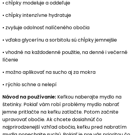
• chĺpky modeluje a oddeľuje
• chĺpky intenzívne hydratuje
• zvyšuje odolnosť nalíčeného obočia
• vďaka glycerínu a sorbitolu sú chĺpky jemnejšie
• vhodné na každodenné použitie, na denné i večerné
líčenie
• možno aplikovať na sucho aj za mokra
• rýchlo schne a nelepí
Návod na používanie:
Kefkou naberajte mydlo na
štetinky. Pokiaľ vám robí problémy mydlo nabrať
jemne pritlačte na kefku zatlačte. Potom začnite
upravovať obočie. Ak chcete dosiahnúť čo
najprirodzenejší vzhľad obočia, kefku pred nabratím
mydla ponechajte suchú. Pokiaľ je pre vás prioritou čo