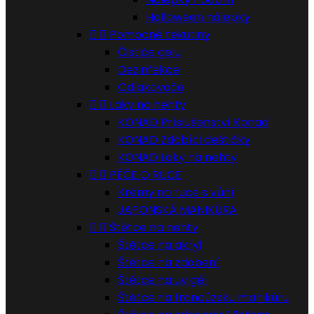
Halloween nálepky


Pomocné tekutiny
Čističe gelu
Dezinfekce
Odlakovače


Laky na nehty
KONAD Príslušenství Konad
KONAD Zdobíci deštičky
KONAD Laky na nehty


PÉČE O RUCE
Krémy na ruce s vůní
JAPONSKÁ MANIKÚRA


Štětce na nehty
Štětce na akryl
Štětce na zdobení
Štětce na uv gél
Štětce na francúzsku manikúru