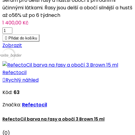
Sérum pro delší řasy a hustší obočí s přírodními
účinnými látkami. Řasy jsou delší a obočí silnější a hustš
až o56% už po 6 týdnech
1 400,00 Kč

Přidat do košíku
Zobrazit
vorite_border

Rychlý náhled
Kód:
63
Značka:
Refectocil
RefectoCil barva na řasy a obočí 3 Brown 15 ml
(0)