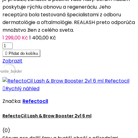
poskytuje rýchlu obnovu a regeneráciu. Jeho
receptúra bola testovaná špecialistami z odboru
dermatológie a oftalmológie. REALASH preto odporúča
množstvo žien z celého sveta.
1 299,00 Kč
1 400,00 Kč

Přidat do košíku
Zobrazit
vorite_border

Rychlý náhled
Značka:
Refectocil
RefectoCil Lash & Brow Booster 2v1 6 ml
(0)