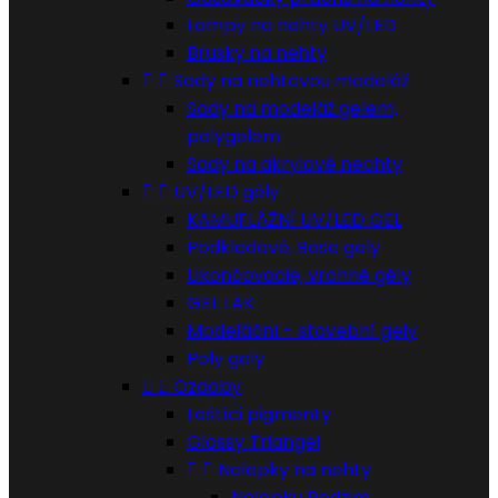
Lampy na nehty UV/LED
Brusky na nehty


Sady na nehtovou modeláž
Sady na modeláž gelem,
polygelem
Sady na akrylové nechty


UV/LED gély
KAMUFLÁŽNÍ UV/LED GEL
Podkladové, Base gely
Ukončovacie, vrchné gély
GEL LAK
Modeláční - stavební gely
Poly gely


Ozdoby
Leštíci pigmenty
Glossy Triangel


Nalepky na nehty
Nalepky Podzim