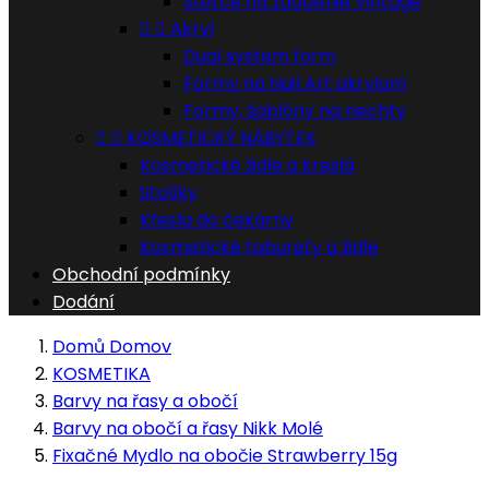
Štětce na zdobenie Vintage


Akryl
Dual system form
Formy na Nail Art akrylom
Formy, šablóny na nechty


KOSMETICKÝ NÁBYTEK
Kosmetické židle a kreslá
Stolíky
Křesla do čekárny
Kosmetické taburety a židle
Obchodní podmínky
Dodání
Domů
Domov
KOSMETIKA
Barvy na řasy a obočí
Barvy na obočí a řasy Nikk Molé
Fixačné Mydlo na obočie Strawberry 15g