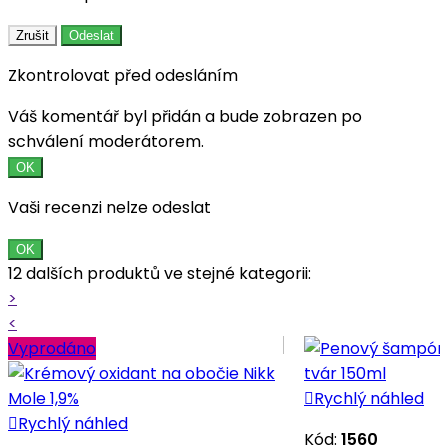
Zrušit
Odeslat
Zkontrolovat před odesláním
Váš komentář byl přidán a bude zobrazen po
schválení moderátorem.
OK
Vaši recenzi nelze odeslat
OK
12 dalších produktů ve stejné kategorii:
>
<
Vyprodáno

Rychlý náhled

Rychlý náhled
Kód:
1560