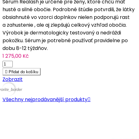
Sérum Realash je určené pre ženy, ktoré chcú mať
husté a silné obočie. Podrobné štúdie potvrdili, že látky
obsiahnuté vo vzorci doplnkov nielen podporujú rast
a zahustenie , ale aj zlepšujú celkový vzhľad obočia.
Výrobok je dermatologicky testovaný a nedráždi
pokožku. Sérum je potrebné používať pravidelne po
dobu 8-12 týždňov.
1 275,00 Kč

Přidat do košíku
Zobrazit
vorite_border
Všechny nejprodávanější produkty
