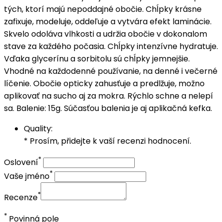
tých, ktorí majú nepoddajné obočie. Chĺpky krásne
zafixuje, modeluje, oddeľuje a vytvára efekt laminácie.
Skvelo odoláva vlhkosti a udržia obočie v dokonalom
stave za každého počasia. Chĺpky intenzívne hydratuje.
Vďaka glycerínu a sorbitolu sú chĺpky jemnejšie.
Vhodné na každodenné používanie, na denné i večerné
líčenie. Obočie opticky zahusťuje a predlžuje, možno
aplikovať na sucho aj za mokra. Rýchlo schne a nelepí
sa. Balenie: 15g. Súčasťou balenia je aj aplikačná kefka.
Quality:
* Prosím, přidejte k vaší recenzi hodnocení.
*
Oslovení
*
Vaše jméno
*
Recenze
*
Povinná pole