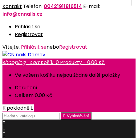
Kontakt
Telefon:
00421911816514
E-mail:
info@cnnails.cz
Přihlásit se
Registrovat
Vítejte,
Přihlásit se
nebo
Registrovat
Domov
shopping_cart
Košík:
0
Produkty - 0,00 Kč
Ve vašem košíku nejsou žádné další položky
Doručení
Celkem
0,00 Kč
K pokladně


Vyhledávání

