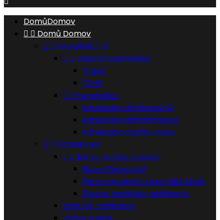

Domů
Domov


Domů
Domov


KADEŘNICTVÍ


Vlasová kosmetika
Argan
TAHE


Kanekalon
Kanekalon dvojbarevný
Kanekalon jednobarevný
Kanekalon copíky, copy


KOSMETIKA


Barvy na řasy a obočí
Barvy Refectocil
Barvy na obočí a řasy Nikk Molé
Štetce, podložky, aplikátory
Lash Lift, Laminácia
Výživy a séra