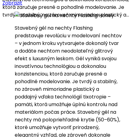
Zobrazit
ktorá zaručuje presné a pohodlné modelovanie. Je
tvrdý a stabilný, no zároveň mimoriadne plastický a...
Stavebný gél na nechty Flashing
predstavuje revolúciu v modelovaní nechtov
– v jednom kroku vytvarujete dokonalý tvar
a dodáte nechtom neodolateľný glitrový
efekt s luxusným leskom. Gél vyniká svojou
inovatívnou technológiou a dokonalou
konzistenciou, ktorá zaručuje presné a
pohodlné modelovanie. Je tvrdý a stabilný,
no zároveň mimoriadne plastický a
poddajný vďaka technológií tixotropie –
pamäti, ktorá umožňuje úplnú kontrolu nad
materiálom počas práce. Stavebný gél na
nechty má polopriehľadné krytie (50–60%),
ktoré umožňuje vytvoriť prirodzený,
elegantný vzhľad, ale zároveň dokonale