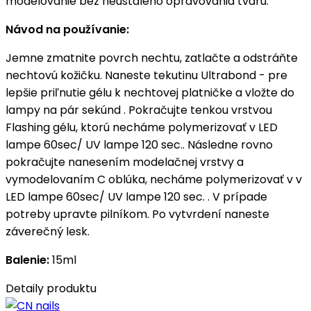
modelovanie bez neustáleho opravovania tvaru.
Návod na používanie:
Jemne zmatnite povrch nechtu, zatlačte a odstráňte
nechtovú kožičku. Naneste tekutinu Ultrabond - pre
lepšie priľnutie gélu k nechtovej platničke a vložte do
lampy na pár sekúnd . Pokračujte tenkou vrstvou
Flashing gélu, ktorú necháme polymerizovať v LED
lampe 60sec/ UV lampe 120 sec.. Následne rovno
pokračujte nanesením modelačnej vrstvy a
vymodelovaním C oblúka, necháme polymerizovať v v
LED lampe 60sec/ UV lampe 120 sec. . V prípade
potreby upravte pilníkom. Po vytvrdení naneste
záverečný lesk.
Balenie:
15ml
Detaily produktu