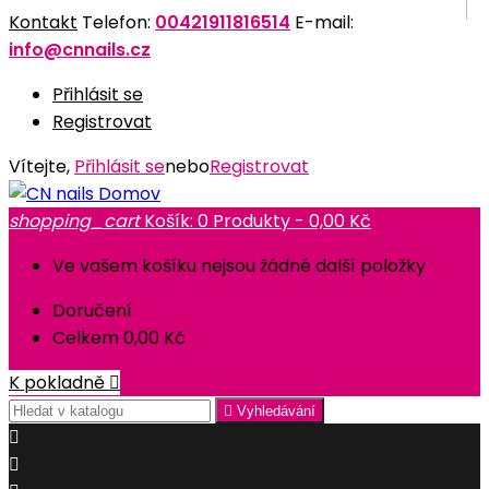
Kontakt
Telefon:
00421911816514
E-mail:
info@cnnails.cz
Přihlásit se
Registrovat
Vítejte,
Přihlásit se
nebo
Registrovat
Domov
shopping_cart
Košík:
0
Produkty - 0,00 Kč
Ve vašem košíku nejsou žádné další položky
Doručení
Celkem
0,00 Kč
K pokladně


Vyhledávání

