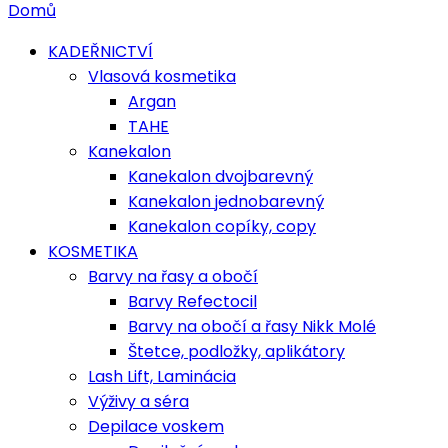
Domů
KADEŘNICTVÍ
Vlasová kosmetika
Argan
TAHE
Kanekalon
Kanekalon dvojbarevný
Kanekalon jednobarevný
Kanekalon copíky, copy
KOSMETIKA
Barvy na řasy a obočí
Barvy Refectocil
Barvy na obočí a řasy Nikk Molé
Štetce, podložky, aplikátory
Lash Lift, Laminácia
Výživy a séra
Depilace voskem