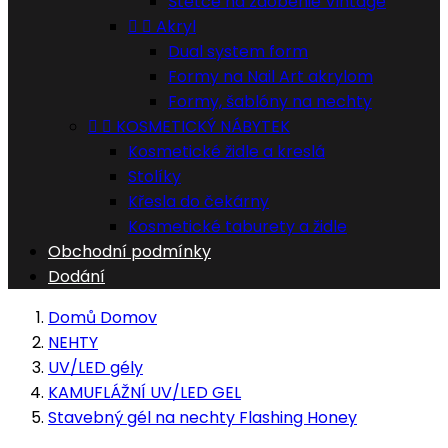
Štětce na zdobenie Vintage


Akryl
Dual system form
Formy na Nail Art akrylom
Formy, šablóny na nechty


KOSMETICKÝ NÁBYTEK
Kosmetické židle a kreslá
Stolíky
Křesla do čekárny
Kosmetické taburety a židle
Obchodní podmínky
Dodání
Domů
Domov
NEHTY
UV/LED gély
KAMUFLÁŽNÍ UV/LED GEL
Stavebný gél na nechty Flashing Honey