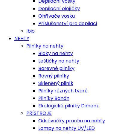
Depilační vosky
Depilační olejíčky
Ohřívače vosku
Příslušenství pro depilaci
Ibio
NEHTY
Pilníky na nehty
Bloky na nehty
Leštičky na nehty
Barevné pilníky
Rovný pilníky
Skleněný pilník
Pilníky různých tvarů
Pilníky Banán
Ekologické pilníky Dimenz
PŘÍSTROJE
Odsávačky prachu na nehty
Lampy na nehty UV/LED