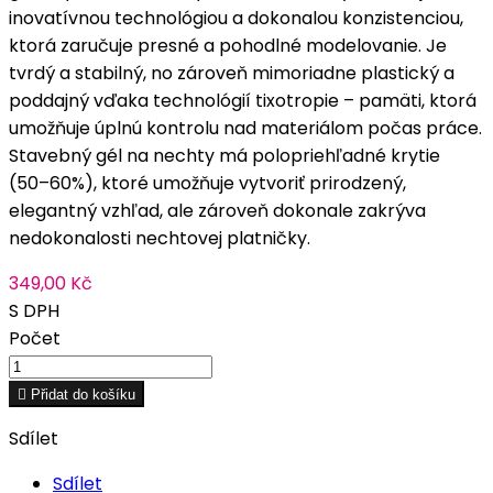
inovatívnou technológiou a dokonalou konzistenciou,
ktorá zaručuje presné a pohodlné modelovanie. Je
tvrdý a stabilný, no zároveň mimoriadne plastický a
poddajný vďaka technológií tixotropie – pamäti, ktorá
umožňuje úplnú kontrolu nad materiálom počas práce.
Stavebný gél na nechty má polopriehľadné krytie
(50–60%), ktoré umožňuje vytvoriť prirodzený,
elegantný vzhľad, ale zároveň dokonale zakrýva
nedokonalosti nechtovej platničky.
349,00 Kč
S DPH
Počet

Přidat do košíku
Sdílet
Sdílet