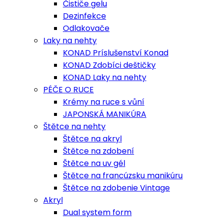
Čističe gelu
Dezinfekce
Odlakovače
Laky na nehty
KONAD Príslušenství Konad
KONAD Zdobíci deštičky
KONAD Laky na nehty
PÉČE O RUCE
Krémy na ruce s vůní
JAPONSKÁ MANIKÚRA
Štětce na nehty
Štětce na akryl
Štětce na zdobení
Štětce na uv gél
Štětce na francúzsku manikúru
Štětce na zdobenie Vintage
Akryl
Dual system form