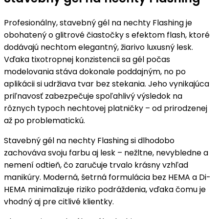
Profesionálny, stavebný gél na nechty Flashing je
obohatený o glitrové čiastočky s efektom flash, ktoré
dodávajú nechtom elegantný, žiarivo luxusný lesk.
Vďaka tixotropnej konzistencii sa gél počas
modelovania stáva dokonale poddajným, no po
aplikácii si udržiava tvar bez stekania. Jeho vynikajúca
priľnavosť zabezpečuje spoľahlivý výsledok na
rôznych typoch nechtovej platničky – od prirodzenej
až po problematickú.
Stavebný gél na nechty Flashing si dlhodobo
zachováva svoju farbu aj lesk – nežltne, nevybledne a
nemení odtieň, čo zaručuje trvalo krásny vzhľad
manikúry. Moderná, šetrná formulácia bez HEMA a Di-
HEMA minimalizuje riziko podráždenia, vďaka čomu je
vhodný aj pre citlivé klientky.