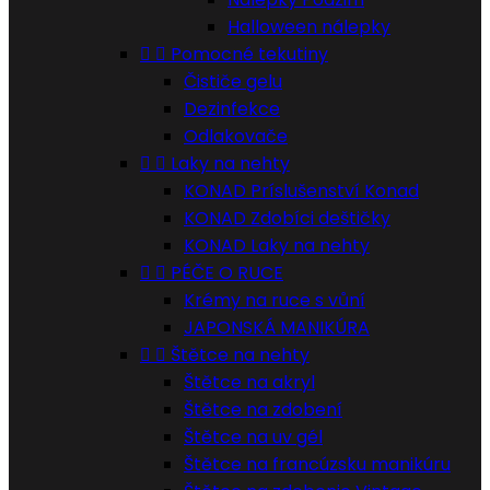
Halloween nálepky


Pomocné tekutiny
Čističe gelu
Dezinfekce
Odlakovače


Laky na nehty
KONAD Príslušenství Konad
KONAD Zdobíci deštičky
KONAD Laky na nehty


PÉČE O RUCE
Krémy na ruce s vůní
JAPONSKÁ MANIKÚRA


Štětce na nehty
Štětce na akryl
Štětce na zdobení
Štětce na uv gél
Štětce na francúzsku manikúru