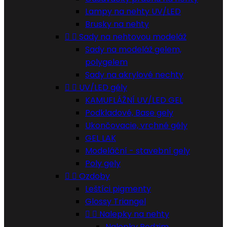
Lampy na nehty UV/LED
Brusky na nehty


Sady na nehtovou modeláž
Sady na modeláž gelem,
polygelem
Sady na akrylové nechty


UV/LED gély
KAMUFLÁŽNÍ UV/LED GEL
Podkladové, Base gely
Ukončovacie, vrchné gély
GEL LAK
Modeláční - stavební gely
Poly gely


Ozdoby
Leštíci pigmenty
Glossy Triangel


Nalepky na nehty
Nalepky Podzim