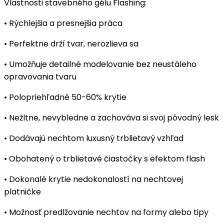
Vlastnosti stavebného gélu Flashing:
• Rýchlejšia a presnejšia práca
• Perfektne drží tvar, nerozlieva sa
• Umožňuje detailné modelovanie bez neustáleho
opravovania tvaru
• Polopriehľadné 50-60% krytie
• Nežltne, nevybledne a zachováva si svoj pôvodný lesk
• Dodávajú nechtom luxusný trblietavý vzhľad
• Obohatený o trblietavé čiastočky s efektom flash
• Dokonalé krytie nedokonalostí na nechtovej
platničke
• Možnosť predlžovanie nechtov na formy alebo tipy