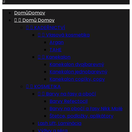

Domů
Domov


Domů
Domov


KADEŘNICTVÍ


Vlasová kosmetika
Argan
TAHE


Kanekalon
Kanekalon dvojbarevný
Kanekalon jednobarevný
Kanekalon copíky, copy


KOSMETIKA


Barvy na řasy a obočí
Barvy Refectocil
Barvy na obočí a řasy Nikk Molé
Štetce, podložky, aplikátory
Lash Lift, Laminácia
Výživy a séra