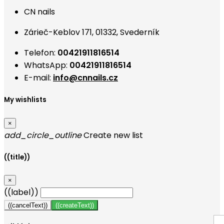
CN nails
Zárieč-Keblov 171, 01332, Svederník
Telefon:
00421911816514
WhatsApp:
00421911816514
E-mail:
info@cnnails.cz
My wishlists
×
add_circle_outline
Create new list
((title))
×
((label))
((cancelText))
((createText))