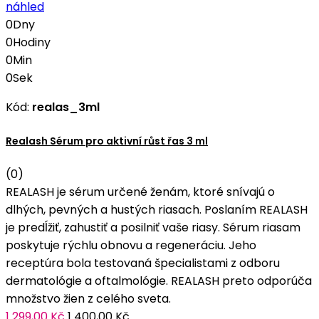
náhled
0
Dny
0
Hodiny
0
Min
0
Sek
Kód:
realas_3ml
Realash Sérum pro aktivní růst řas 3 ml
(0)
REALASH je sérum určené ženám, ktoré snívajú o
dlhých, pevných a hustých riasach. Poslaním REALASH
je predĺžiť, zahustiť a posilniť vaše riasy. Sérum riasam
poskytuje rýchlu obnovu a regeneráciu. Jeho
receptúra bola testovaná špecialistami z odboru
dermatológie a oftalmológie. REALASH preto odporúča
množstvo žien z celého sveta.
1 299,00 Kč
1 400,00 Kč