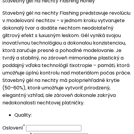
Stavebný gél na nechty Flashing Honey
Stavebný gél na nechty Flashing predstavuje revolúciu
v modelovaní nechtov – v jednom kroku vytvarujete
dokonalý tvar a dodáte nechtom neodolateľný
glitrový efekt s luxusným leskom. Gél vyniká svojou
inovatívnou technológiou a dokonalou konzistenciou,
ktorá zaručuje presné a pohodlné modelovanie. Je
tvrdý a stabilný, no zároveň mimoriadne plastický a
poddajný vďaka technológií tixotropie – pamäti, ktorá
umožňuje úplnú kontrolu nad materiálom počas práce.
Stavebný gél na nechty má polopriehľadné krytie
(50–60%), ktoré umožňuje vytvoriť prirodzený,
elegantný vzhľad, ale zároveň dokonale zakrýva
nedokonalosti nechtovej platničky.
Quality:
*
Oslovení