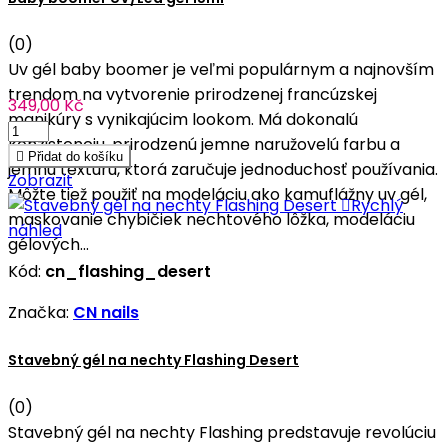
(0)
Uv gél baby boomer je veľmi populárnym a najnovším
trendom na vytvorenie prirodzenej francúzskej
349,00 Kč
manikúry s vynikajúcim lookom. Má dokonalú
konzistenciu, prirodzenú jemne naružovelú farbu a

Přidat do košíku
jemnú textúru, ktorá zaručuje jednoduchosť používania.
Zobrazit
Môžte tiež použiť na modeláciu ako kamuflážny uv gél,

Rychlý
maskovanie chybičiek nechtového lôžka, modeláciu
náhled
gélových...
Kód:
cn_flashing_desert
Značka:
CN nails
Stavebný gél na nechty Flashing Desert
(0)
Stavebný gél na nechty Flashing predstavuje revolúciu