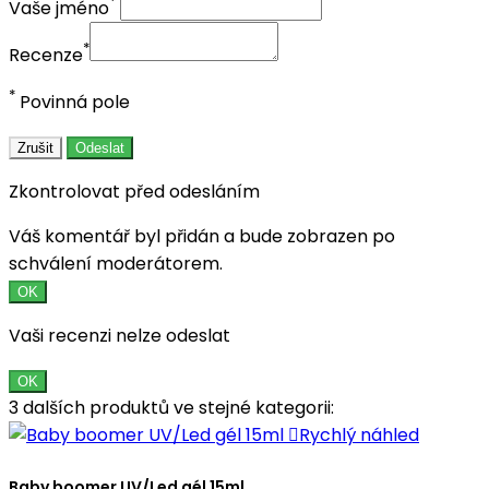
*
Vaše jméno
*
Recenze
*
Povinná pole
Zrušit
Odeslat
Zkontrolovat před odesláním
Váš komentář byl přidán a bude zobrazen po
schválení moderátorem.
OK
Vaši recenzi nelze odeslat
OK
3 dalších produktů ve stejné kategorii:

Rychlý náhled
Baby boomer UV/Led gél 15ml