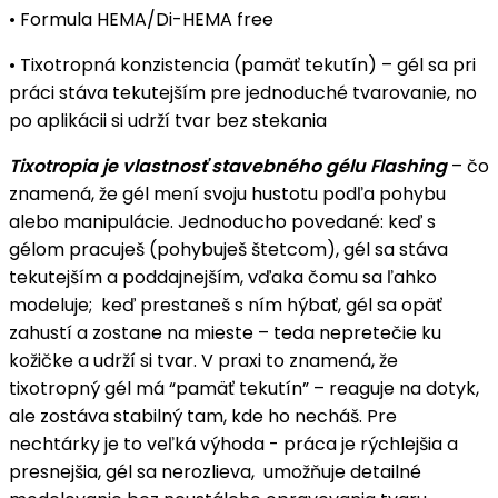
• Formula HEMA/Di-HEMA free
• Tixotropná konzistencia (pamäť tekutín) – gél sa pri
práci stáva tekutejším pre jednoduché tvarovanie, no
po aplikácii si udrží tvar bez stekania
Tixotropia je vlastnosť stavebného gélu Flashing
– čo
znamená, že gél mení svoju hustotu podľa pohybu
alebo manipulácie. Jednoducho povedané: keď s
gélom pracuješ (pohybuješ štetcom), gél sa stáva
tekutejším a poddajnejším, vďaka čomu sa ľahko
modeluje; keď prestaneš s ním hýbať, gél sa opäť
zahustí a zostane na mieste – teda nepretečie ku
kožičke a udrží si tvar. V praxi to znamená, že
tixotropný gél má “pamäť tekutín” – reaguje na dotyk,
ale zostáva stabilný tam, kde ho necháš. Pre
nechtárky je to veľká výhoda - práca je rýchlejšia a
presnejšia, gél sa nerozlieva, umožňuje detailné