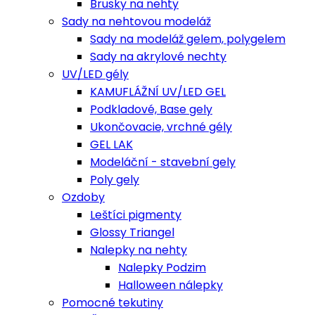
Brusky na nehty
Sady na nehtovou modeláž
Sady na modeláž gelem, polygelem
Sady na akrylové nechty
UV/LED gély
KAMUFLÁŽNÍ UV/LED GEL
Podkladové, Base gely
Ukončovacie, vrchné gély
GEL LAK
Modeláční - stavební gely
Poly gely
Ozdoby
Leštíci pigmenty
Glossy Triangel
Nalepky na nehty
Nalepky Podzim
Halloween nálepky
Pomocné tekutiny