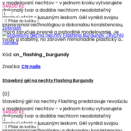
v modelovaní nechtov – v jednom kroku vytvarujete
349,00 Kč
dokonalý tvar a dodáte nechtom neodolateľný
glitrový efekt s luxusným leskom. Gél vyniká svojou

Přidat do košíku
inovatívnou technológiou a dokonalou konzistenciou,
Zobrazit
ktorá zaručuje presné a pohodlné modelovanie. Je

Rychlý
tvrdý a stabilný, no zároveň mimoriadne plastický a...
náhled
Kód:
cn_flashing_burgundy
Značka:
CN nails
Stavebný gél na nechty Flashing Burgundy
(0)
Stavebný gél na nechty Flashing predstavuje revolúciu
v modelovaní nechtov – v jednom kroku vytvarujete
349,00 Kč
dokonalý tvar a dodáte nechtom neodolateľný
glitrový efekt s luxusným leskom. Gél vyniká svojou

Přidat do košíku
inovatívnou technológiou a dokonalou konzistenciou,