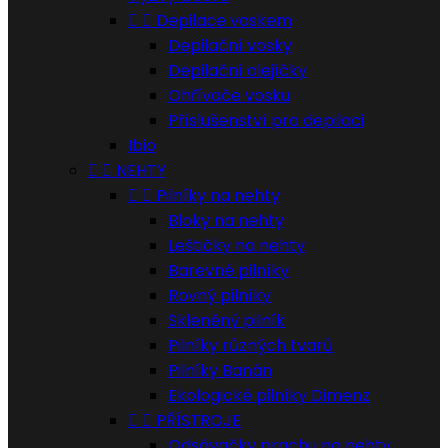


Depilace voskem
Depilační vosky
Depilační olejíčky
Ohřívače vosku
Příslušenství pro depilaci
Ibio


NEHTY


Pilníky na nehty
Bloky na nehty
Leštičky na nehty
Barevné pilníky
Rovný pilníky
Skleněný pilník
Pilníky různých tvarů
Pilníky Banán
Ekologické pilníky Dimenz


PŘÍSTROJE
Odsávačky prachu na nehty