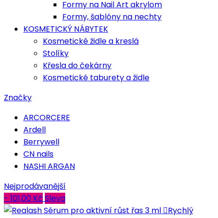
Formy na Nail Art akrylom
Formy, šablóny na nechty
KOSMETICKÝ NÁBYTEK
Kosmetické židle a kreslá
Stolíky
Křesla do čekárny
Kosmetické taburety a židle
Značky
ARCORCERE
Ardell
Berrywell
CN nails
NASHI ARGAN
Nejprodávanější
- 101,00 Kč
Sleva

Rychlý